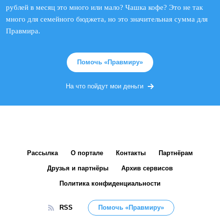
рублей в месяц это много или мало? Чашка кофе? Это не так
много для семейного бюджета, но это значительная сумма для
Правмира.
Помочь «Правмиру»
На что пойдут мои деньги
Рассылка
О портале
Контакты
Партнёрам
Друзья и партнёры
Архив сервисов
Политика конфиденциальности
RSS
Помочь «Правмиру»