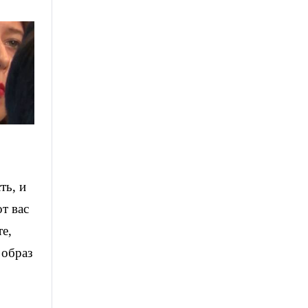
ть, и
т вас
е,
 образ