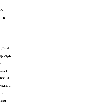
Но
я в
одежи
арода.
ю
ляет
нести
должна
ого
мля