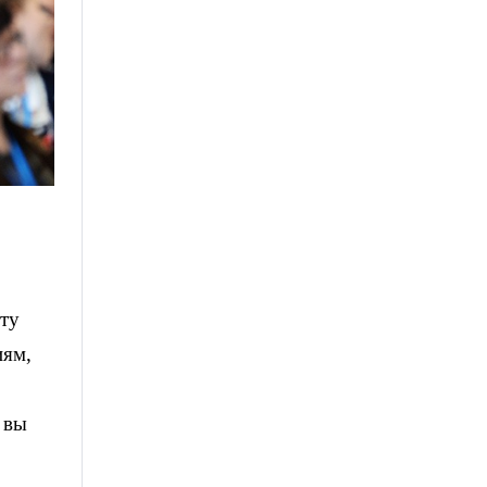
эту
иям,
 вы