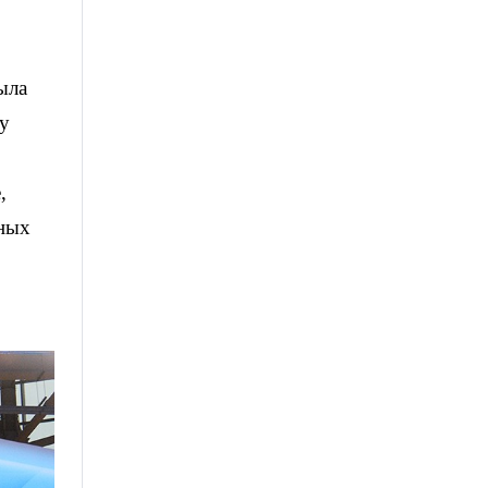
ыла
ту
,
бных