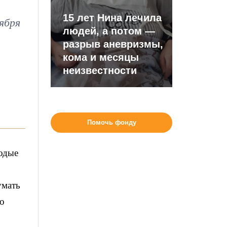
15 лет Нина лечила
ября
людей, а потом —
разрыв аневризмы,
кома и месяцы
неизвестности
Помочь фонду
лодые
умать
то