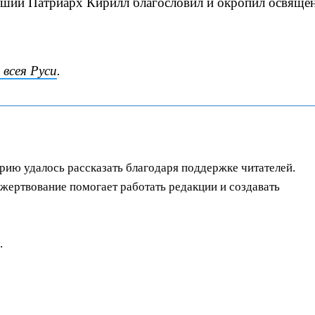
йший Патриарх Кирилл благословил и окропил освяще
всея Руси
.
орию удалось рассказать благодаря поддержке читателей.
ертвование помогает работать редакции и создавать
.