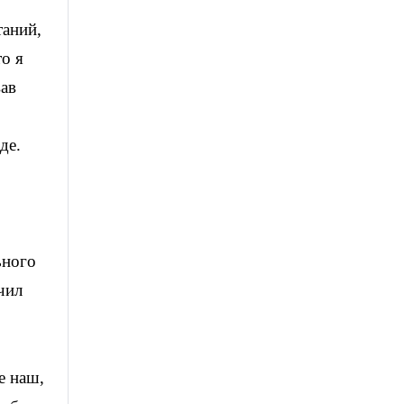
таний,
то я
вав
де.
ьного
чил
е наш,