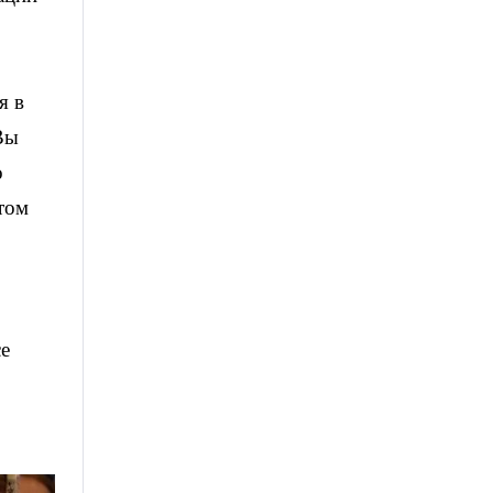
я в
Вы
о
том
се