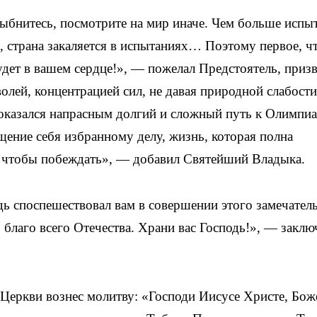
лыбнитесь, посмотрите на мир иначе. Чем больше испы
е, страна закаляется в испытаниях… Поэтому первое, ч
удет в вашем сердце!», — пожелал Предстоятель, приз
олей, концентрацией сил, не давая природной слабости
е оказался напрасным долгий и сложный путь к Олимпиа
ение себя избранному делу, жизнь, которая полна
о, чтобы побеждать», — добавил Святейший Владыка.
ь споспешествовал вам в совершении этого замечател
о благо всего Отечества. Храни вас Господь!», — заклю
Церкви вознес молитву: «Господи Иисусе Христе, Бож