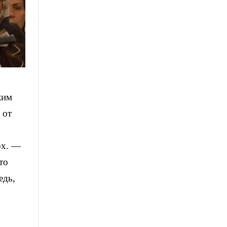
ким
 от
рх. —
то
едь,