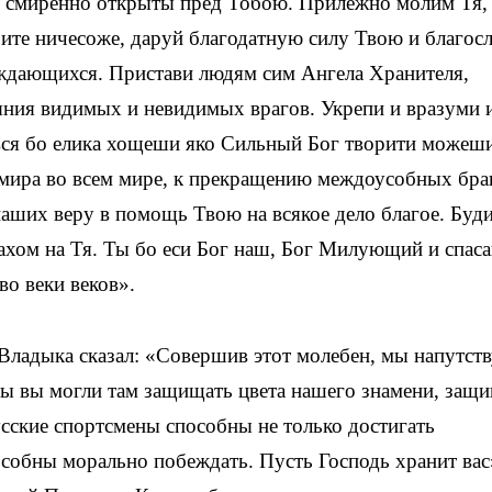
и смиренно открыты пред Тобою. Прилежно молим Тя,
рите ничесоже, даруй благодатную силу Твою и благос
ждающихся. Пристави людям сим Ангела Хранителя,
яния видимых и невидимых врагов. Укрепи и вразуми 
вся бо елика хощеши яко Сильный Бог творити можеши
мира во всем мире, к прекращению междоусобных бран
аших веру в помощь Твою на всякое дело благое. Буд
вахом на Тя. Ты бо еси Бог наш, Бог Милующий и спа
во веки веков».
ладыка сказал: «Совершив этот молебен, мы напутст
бы вы могли там защищать цвета нашего знамени, защ
усские спортсмены способны не только достигать
особны морально побеждать. Пусть Господь хранит вас