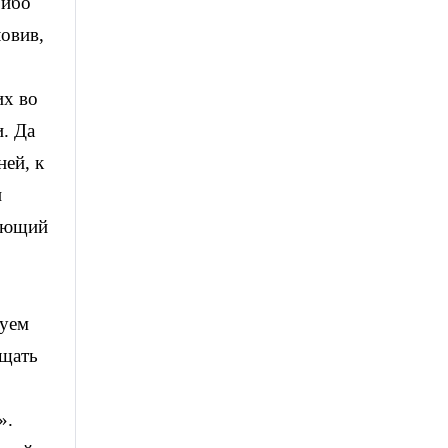
 ибо
ловив,
их во
. Да
ей, к
и
сающий
вуем
ищать
».