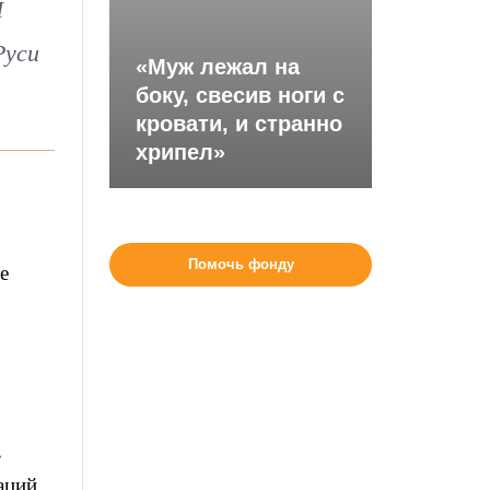
I
Руси
«Муж лежал на
боку, свесив ноги с
кровати, и странно
хрипел»
Помочь фонду
е
,
аций