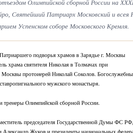
 отъездом Олимпийской сборной России на XXX
ро, Святейший Патриарх Московский и всея 
ршем Успенском соборе Московского Кремля.
 Патриаршего подворья храмов в Зарядье г. Москвы
ель храма святителя Николая в Толмачах при
г. Москвы протоиерей Николай Соколов. Богослужебны
 ставропигиального мужского монастыря.
и тренеры Олимпийской сборной России.
аместитель председателя Государственной Думы ФС РФ
и Александр Жуков и президенты национальных федер