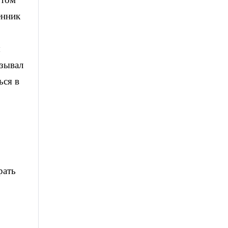
енник
ы
изывал
ься в
рать