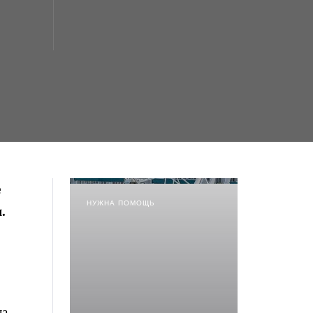
е
НУЖНА ПОМОЩЬ
.
а.