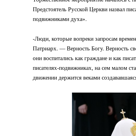
Предстоятель Русской Церкви назвал пи
подвижниками духа».
-Люди, которые вопреки запросам времен
Патриарх. — Верность Богу. Верность св
они воспитались как граждане и как писа
писателях-подвижниках, на сем малом ст
движении держится веками создававшаяся