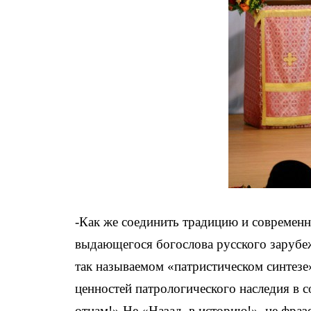
-Как же соединить традицию и современно
выдающегося богослова русского зарубе
так называемом «патристическом синтезе
ценностей патрологического наследия в 
отцам!» Не «Назад, в историю!», не фраз