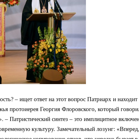
сть? – ищет ответ на этот вопрос Патриарх и находит 
жья протоиерея Георгия Флоровского, который говори
». – Патристический синтез – это имплицитное включе
современную культуру. Замечательный лозунг: «Вперед,
еологическое копирование отцов, что нередко бывает в