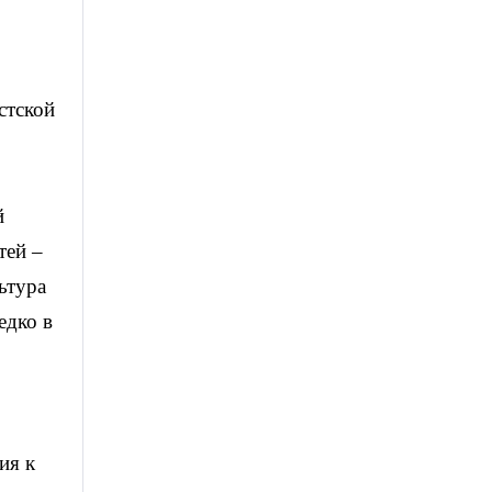
стской
й
тей –
ьтура
едко в
ия к