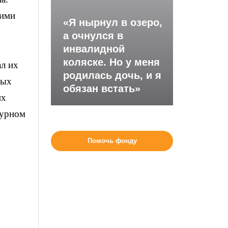
щими
«Я нырнул в озеро,
а очнулся в
инвалидной
коляске. Но у меня
ал их
родилась дочь, и я
рых
обязан встать»
их
турном
Помочь фонду