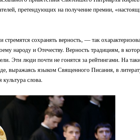
сателей, претендующих на получение премии, «настоя
и стремятся сохранять верность, — так охарактеризов
оему народу и Отечеству. Верность традициям, в кото
тели. Эти люди почти не гонятся за рейтингами. На так
аде, выражаясь языком Священного Писания, в литера
 культура слова.