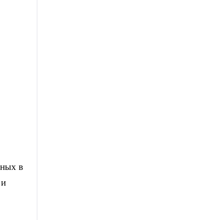
нных в
 и