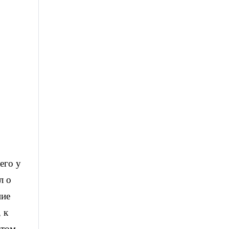
его у
л о
ние
 к
 том