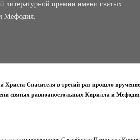
й литературной премии имени святых
и Мефодия.
ма Христа Спасителя в третий раз прошло вручени
ени святых равноапостольных Кирилла и Мефодия
асхального приветствия Святейшего Патриарха Кирилл