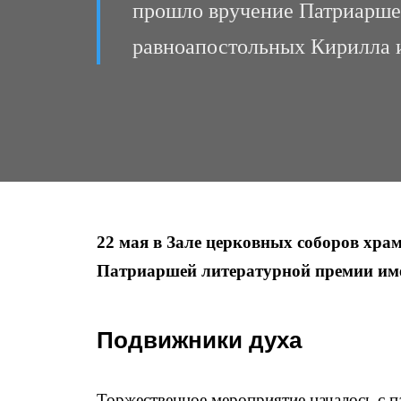
прошло вручение Патриарше
равноапостольных Кирилла 
22 мая в Зале церковных соборов хра
Патриаршей литературной премии им
Подвижники духа
Торжественное мероприятие началось с п