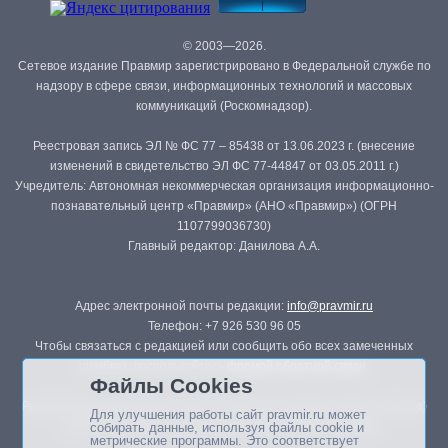
© 2003—2026.
Сетевое издание Правмир зарегистрировано в Федеральной службе по
надзору в сфере связи, информационных технологий и массовых
коммуникаций (Роскомнадзор).
Реестровая запись ЭЛ № ФС 77 – 85438 от 13.06.2023 г. (внесение
изменений в свидетельство ЭЛ ФС 77-44847 от 03.05.2011 г.)
Учредитель: Автономная некоммерческая организация информационно-
познавательный центр «Правмир» (АНО «Правмир») (ОГРН
1107799036730)
Главный редактор: Данилова А.А.
Адрес электронной почты редакции:
info@pravmir.ru
Телефон: +7 926 530 96 05
Чтобы связаться с редакцией или сообщить обо всех замеченных
ошибках, воспользуйтесь
формой обратной связи
.
Файлы Cookies
Републикация материалов сайта в печатных изданиях (книгах, прессе)
Для улучшения работы сайт pravmir.ru может
возможна только с письменного разрешения редакции.
собирать данные, используя файлы cookie и
метрические программы. Это соответствует