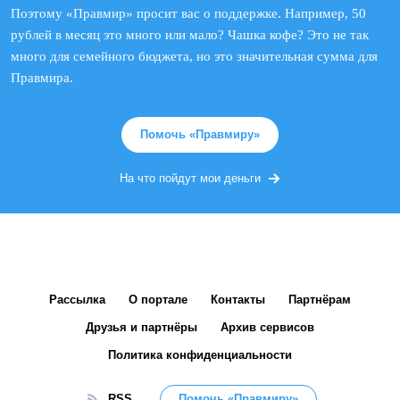
Поэтому «Правмир» просит вас о поддержке. Например, 50
рублей в месяц это много или мало? Чашка кофе? Это не так
много для семейного бюджета, но это значительная сумма для
Правмира.
Помочь «Правмиру»
На что пойдут мои деньги
Рассылка
О портале
Контакты
Партнёрам
Друзья и партнёры
Архив сервисов
Политика конфиденциальности
RSS
Помочь «Правмиру»