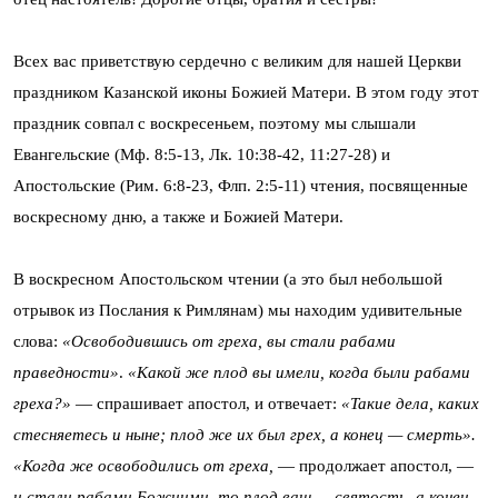
Всех вас приветствую сердечно с великим для нашей Церкви
праздником Казанской иконы Божией Матери. В этом году этот
праздник совпал с воскресеньем, поэтому мы слышали
Евангельские (Мф. 8:5-13, Лк. 10:38-42, 11:27-28) и
Апостольские (Рим. 6:8-23, Флп. 2:5-11) чтения, посвященные
воскресному дню, а также и Божией Матери.
В воскресном Апостольском чтении (а это был небольшой
отрывок из Послания к Римлянам) мы находим удивительные
слова:
«Освободившись от греха, вы стали рабами
праведности»
.
«Какой же плод вы имели, когда были рабами
греха?»
— спрашивает апостол, и отвечает:
«Такие дела, каких
стесняетесь и ныне; плод же их был грех, а конец — смерть».
«Когда же освободились от греха,
— продолжает апостол, —
и стали рабами Божиими, то плод ваш — святость, а конец