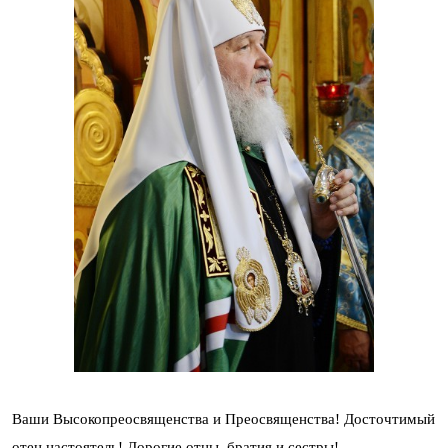
Ваши Высокопреосвященства и Преосвященства! Досточтимый
отец настоятель! Дорогие отцы, братия и сестры!