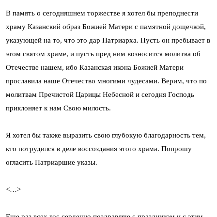
В память о сегодняшнем торжестве я хотел бы преподнести
храму Казанский образ Божией Матери с памятной дощечкой,
указующей на то, что это дар Патриарха. Пусть он пребывает в
этом святом храме, и пусть пред ним возносится молитва об
Отечестве нашем, ибо Казанская икона Божией Матери
прославила наше Отечество многими чудесами. Верим, что по
молитвам Пречистой Царицы Небесной и сегодня Господь
приклоняет к нам Свою милость.
Я хотел бы также выразить свою глубокую благодарность тем,
кто потрудился в деле воссоздания этого храма. Попрошу
огласить Патриаршие указы.
<…>
Еще раз всех вас сердечно поздравляю с праздником и с этим