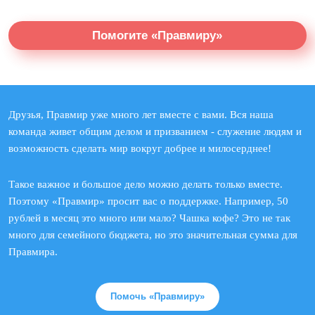
Помогите «Правмиру»
Друзья, Правмир уже много лет вместе с вами. Вся наша
команда живет общим делом и призванием - служение людям и
возможность сделать мир вокруг добрее и милосерднее!
Такое важное и большое дело можно делать только вместе.
Поэтому «Правмир» просит вас о поддержке. Например, 50
рублей в месяц это много или мало? Чашка кофе? Это не так
много для семейного бюджета, но это значительная сумма для
Правмира.
Помочь «Правмиру»