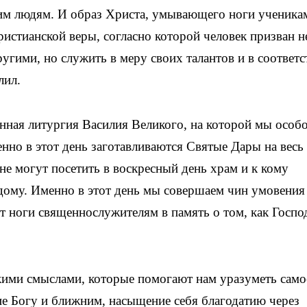
гим людям. И образ Христа, умывающего ноги ученика
ристианской веры, согласно которой человек призван н
ругими, но служить в меру своих талантов и в соответс
лил.
нная литургия Василия Великого, на которой мы особ
но в этот день заготавливаются Святые Дары на весь
е могут посетить в воскресный день храм и к кому
ому. Именно в этот день мы совершаем чин умовения 
т ноги священнослужителям в память о том, как Госпо
кими смыслами, которые помогают нам уразуметь само
е Богу и ближним, насыщение себя благодатию через