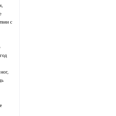
м,
е
твии с
о
 год
ног,
дь
е