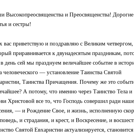
и Высокопреосвященства и Преосвященства! Дорогие
тья и сестры!
х вас приветствую и поздравляю с Великим четвергом,
орый приравнивается к двунадесятым праздникам, пот
 в день сей мы празднуем величайшее событие в истор
а человеческого — установление Таинства Святой
аристии, Таинства Причащения. Почему же это событ
ичайшее? А потому, что именно через Таинство Тела и
ви Христовой все то, что Господь совершил ради наш
сения, — и Рождение Свое, и жизнь, исполненную скор
поведь, и страдания, и крест, и Воскресение, и восшест
инство Святой Евхаристии актуализируется, становится