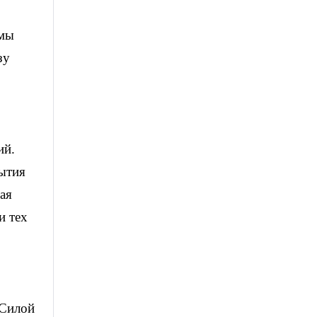
 мы
зу
ий.
бытия
ая
и тех
 Силой