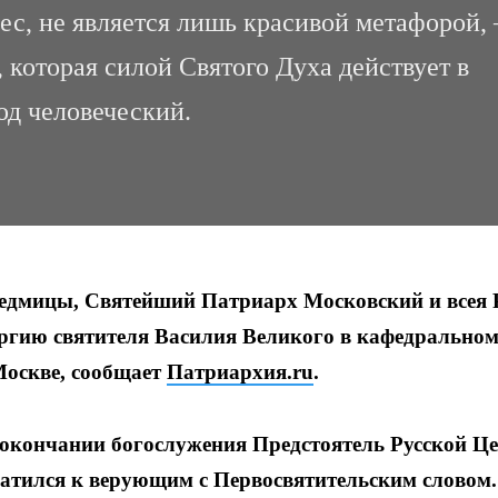
знес, не является лишь красивой метафорой,
, которая силой Святого Духа действует в
од человеческий.
й седмицы, Святейший Патриарх Московский и всея 
гию святителя Василия Великого в кафедрально
Москве, сообщает
Патриархия.ru
.
окончании богослужения Предстоятель Русской Ц
атился к верующим с Первосвятительским словом.