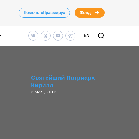
Помочь «Правмиру»
Фонд
EN
Святейший Патриарх
Кирилл
2 МАЯ, 2013