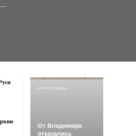
 —
Руси
НУЖНА ПОМОЩЬ
м
еркви
От Владимира
отказались