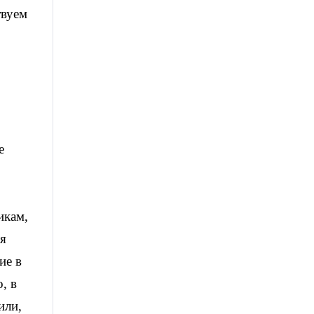
твуем
е
икам,
ля
ие в
, в
или,