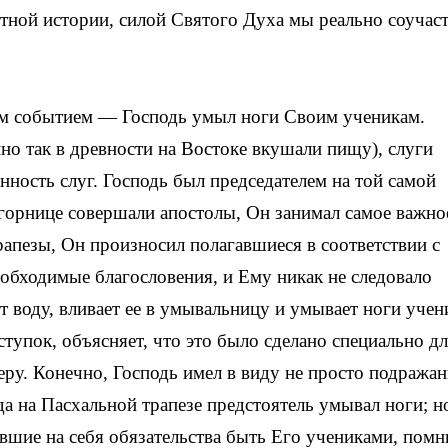
тной истории, силой Святого Духа мы реально соучас
им событием — Господь умыл ноги Своим ученикам.
но так в древности на Востоке вкушали пищу), слуги
нность слуг. Господь был председателем на той самой
горнице совершали апостолы, Он занимал самое важно
рапезы, Он произносил полагавшиеся в соответствии с
обходимые благословения, и Ему никак не следовало
 воду, вливает ее в умывальницу и умывает ноги учен
тупок, объясняет, что это было сделано специально д
ру. Конечно, Господь имел в виду не просто подражан
а на Пасхальной трапезе предстоятель умывал ноги; но
вшие на себя обязательства быть Его учениками, помн