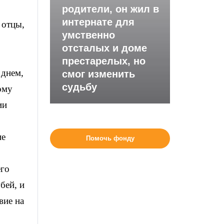
родители, он жил в
интернате для
 отцы,
умственно
отсталых и доме
престарелых, но
 днем,
смог изменить
судьбу
ому
ии
ие
Помочь фонду
его
бей, и
вие на