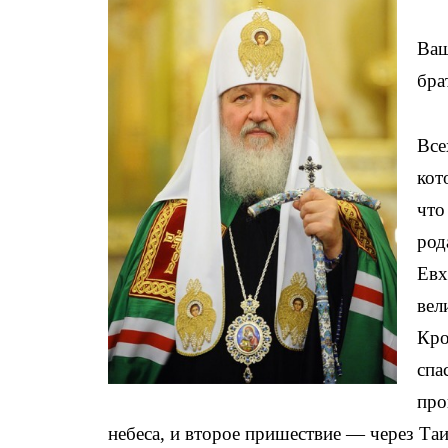
Ваш
бра
Все
кот
что
род
Евх
вел
Кро
спа
про
небеса, и второе пришествие — через Та