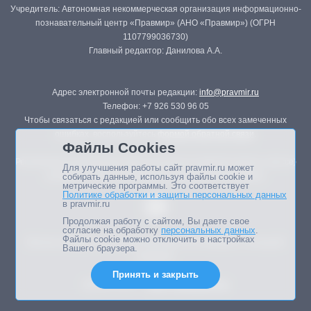
Учредитель: Автономная некоммерческая организация информационно-
познавательный центр «Правмир» (АНО «Правмир») (ОГРН
1107799036730)
Главный редактор: Данилова А.А.
Адрес электронной почты редакции:
info@pravmir.ru
Телефон: +7 926 530 96 05
Чтобы связаться с редакцией или сообщить обо всех замеченных
ошибках, воспользуйтесь
формой обратной связи
.
Файлы Cookies
Републикация материалов сайта в печатных изданиях (книгах, прессе)
Для улучшения работы сайт pravmir.ru может
возможна только с письменного разрешения редакции.
собирать данные, используя файлы cookie и
метрические программы. Это соответствует
Политике обработки и защиты персональных данных
в pravmir.ru
Продолжая работу с сайтом, Вы даете свое
согласие на обработку
персональных данных
.
Файлы cookie можно отключить в настройках
Мнение авторов статей портала может не совпадать с позицией
Вашего браузера.
редакции.
Принять и закрыть
Дизайн сайта -