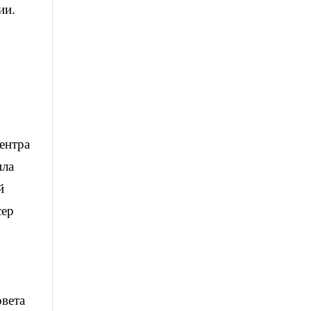
ии.
ентра
ила
й
сер
овета