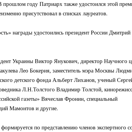
 прошлом году Патриарх также удостоился этой прем
еизменно присутствовал в списках лауреатов.
ость» награды удостоились президент России Дмитрий
зидент Украины Виктор Янукович, директор Научного ц
Бакулева Лео Бокерия, заместитель мэра Москвы Людм
ского детского фонда Альберт Лиханов, ученый Серге
поведника Л.Н.Толстого Владимир Толстой, кинорежис
ссийской газеты» Вячеслав Фронин, специальный
адий Мамонтов и другие.
 формируется по представлению членов экспертного с