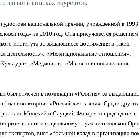
тствовал в списках лауреатов.
л удостоен национальной премии, учрежденной в 1993
ловек года» за 2010 год. Она присуждается решением
ского института за выдающиеся достижения в таких
кая деятельность», «Межнациональные отношения»,
«Культура», «Медицина», «Малое и инновационное
кви был отмечен в номинации «Религия» за выдающийс
ообщает во вторник «Российская газета». Среди других
итрополит Минский и Слуцкий Филарет и председатель
отворительности и социальному служению епископ Оре
нию экспертов, внес «большой вклад в организацию п