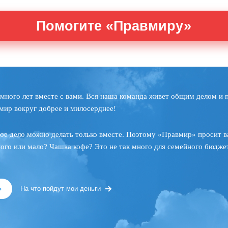
Помогите «Правмиру»
много лет вместе с вами. Вся наша команда живет общим делом и 
мир вокруг добрее и милосерднее!
ое дело можно делать только вместе. Поэтому «Правмир» просит в
ного или мало? Чашка кофе? Это не так много для семейного бюджет
»
На что пойдут мои деньги