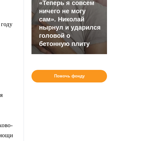
«Теперь я совсем
ничего не могу
сам». Николай
 году
нырнул и ударился
головой о
бетонную плиту
Помочь фонду
я
хово-
омощи