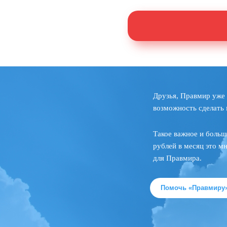
Друзья, Правмир уже 
возможность сделать 
Такое важное и больш
рублей в месяц это м
для Правмира.
Помочь «Правмиру