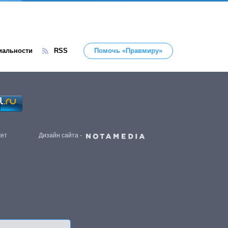
иальности
RSS
Помочь «Правмиру»
жет
Дизайн сайта -