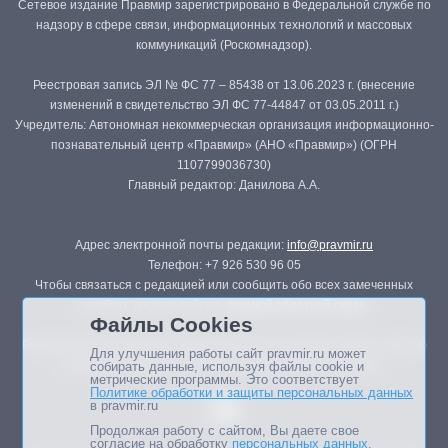
Сетевое издание Правмир зарегистрировано в Федеральной службе по
надзору в сфере связи, информационных технологий и массовых
коммуникаций (Роскомнадзор).
Реестровая запись ЭЛ № ФС 77 – 85438 от 13.06.2023 г. (внесение
изменений в свидетельство ЭЛ ФС 77-44847 от 03.05.2011 г.)
Учредитель: Автономная некоммерческая организация информационно-
познавательный центр «Правмир» (АНО «Правмир») (ОГРН
1107799036730)
Главный редактор: Данилова А.А.
Адрес электронной почты редакции:
info@pravmir.ru
Телефон: +7 926 530 96 05
Чтобы связаться с редакцией или сообщить обо всех замеченных
ошибках, воспользуйтесь
формой обратной связи
.
Файлы Cookies
Републикация материалов сайта в печатных изданиях (книгах, прессе)
Для улучшения работы сайт pravmir.ru может
возможна только с письменного разрешения редакции.
собирать данные, используя файлы cookie и
метрические программы. Это соответствует
Политике обработки и защиты персональных данных
в pravmir.ru
Продолжая работу с сайтом, Вы даете свое
согласие на обработку
персональных данных
.