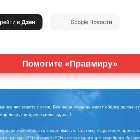
рейти в
Дзен
Google Новости
Помогите «Правмиру»
много лет вместе с вами. Вся наша команда живет общим делом и 
мир вокруг добрее и милосерднее!
ое дело можно делать только вместе. Поэтому «Правмир» просит в
ного или мало? Чашка кофе? Это не так много для семейного бюджет