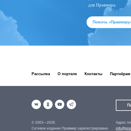
для Правмира.
Помочь «Правмиру
Рассылка
О портале
Контакты
Партнёрам
П
© 2003—2026.
Адрес эл
Сетевое издание Правмир зарегистрировано
info@prav