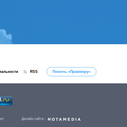
иальности
RSS
Помочь «Правмиру»
жет
Дизайн сайта -