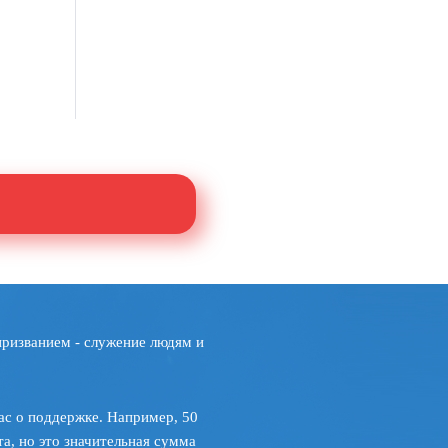
призванием - служение людям и
ас о поддержке. Например, 50
а, но это значительная сумма