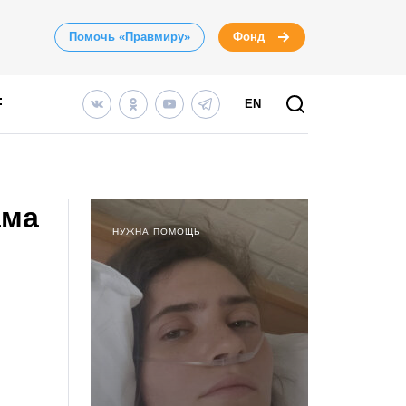
Помочь «Правмиру»
Фонд
EN
ама
НУЖНА ПОМОЩЬ