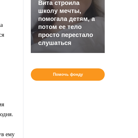
Вита строила
школу мечты,
помогала детям, а
а
потом ее тело
ся
просто перестало
слушаться
Помочь фонду
мя
одня.
ув ему