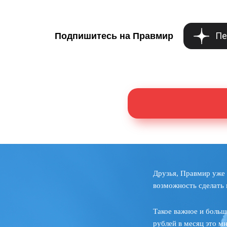
Пе
Подпишитесь на Правмир
Друзья, Правмир уже 
возможность сделать 
Такое важное и больш
рублей в месяц это м