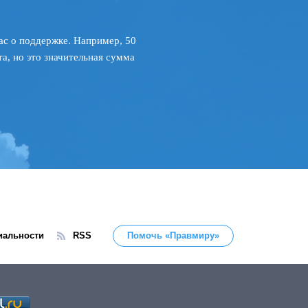
ас о поддержке. Например, 50
а, но это значительная сумма
иальности
RSS
Помочь «Правмиру»