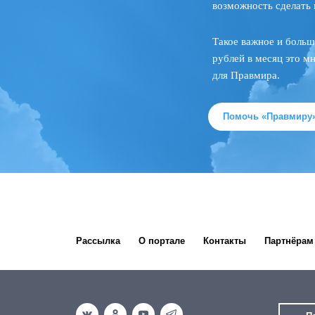
возможность сделать 
Такое важное и больш
рублей в месяц это м
для Правмира.
Помочь «Правмиру
Рассылка
О портале
Контакты
Партнёрам