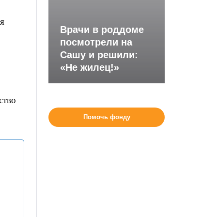
ся
Врачи в роддоме
посмотрели на
Сашу и решили:
«Не жилец!»
ство
Помочь фонду