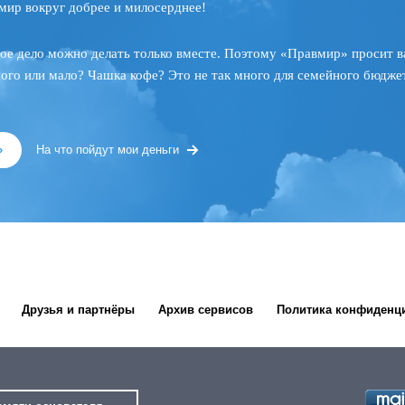
мир вокруг добрее и милосерднее!
ое дело можно делать только вместе. Поэтому «Правмир» просит в
ного или мало? Чашка кофе? Это не так много для семейного бюджет
»
На что пойдут мои деньги
Друзья и партнёры
Архив сервисов
Политика конфиденц