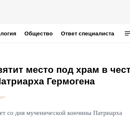
логия
Общество
Ответ специалиста
ятит место под храм в чес
атриарха Гермогена
ИР"
лет со дня мученической кончины Патриарха