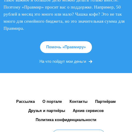
Такое важное и большое дело можно делать только вместе.
Поэтому «Правмир» просит вас о поддержке. Например, 50
рублей в месяц это много или мало? Чашка кофе? Это не так
много для семейного бюджета, но это значительная сумма для
Правмира.
Помочь «Правмиру»
На что пойдут мои деньги
Рассылка
О портале
Контакты
Партнёрам
Друзья и партнёры
Архив сервисов
Политика конфиденциальности