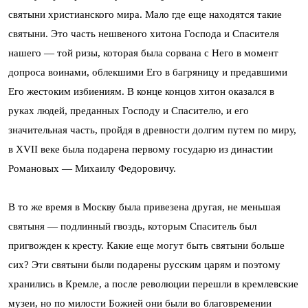
святыни христианского мира. Мало где еще находятся такие
святыни. Это часть нешвеного хитона Господа и Спасителя
нашего — той ризы, которая была сорвана с Него в момент
допроса воинами, облекшими Его в багряницу и предавшими
Его жестоким избиениям. В конце концов хитон оказался в
руках людей, преданных Господу и Спасителю, и его
значительная часть, пройдя в древности долгим путем по миру,
в XVII веке была подарена первому государю из династии
Романовых — Михаилу Федоровичу.
В то же время в Москву была привезена другая, не меньшая
святыня — подлинный гвоздь, которым Спаситель был
пригвожден к кресту. Какие еще могут быть святыни больше
сих? Эти святыни были подарены русским царям и поэтому
хранились в Кремле, а после революции перешли в кремлевские
музеи, но по милости Божией они были во благовремении