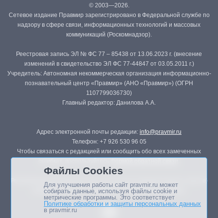
© 2003—2026.
Сетевое издание Правмир зарегистрировано в Федеральной службе по
надзору в сфере связи, информационных технологий и массовых
коммуникаций (Роскомнадзор).
Реестровая запись ЭЛ № ФС 77 – 85438 от 13.06.2023 г. (внесение
изменений в свидетельство ЭЛ ФС 77-44847 от 03.05.2011 г.)
Учредитель: Автономная некоммерческая организация информационно-
познавательный центр «Правмир» (АНО «Правмир») (ОГРН
1107799036730)
Главный редактор: Данилова А.А.
Адрес электронной почты редакции:
info@pravmir.ru
Телефон: +7 926 530 96 05
Чтобы связаться с редакцией или сообщить обо всех замеченных
ошибках, воспользуйтесь
формой обратной связи
.
Файлы Cookies
Републикация материалов сайта в печатных изданиях (книгах, прессе)
Для улучшения работы сайт pravmir.ru может
возможна только с письменного разрешения редакции.
собирать данные, используя файлы cookie и
метрические программы. Это соответствует
Политике обработки и защиты персональных данных
в pravmir.ru