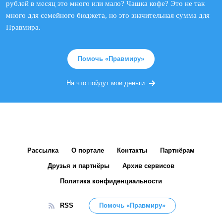
рублей в месяц это много или мало? Чашка кофе? Это не так
много для семейного бюджета, но это значительная сумма для
Правмира.
Помочь «Правмиру»
На что пойдут мои деньги
Рассылка
О портале
Контакты
Партнёрам
Друзья и партнёры
Архив сервисов
Политика конфиденциальности
RSS
Помочь «Правмиру»