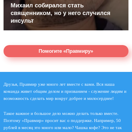
Михаил собирался стать
священником, но у него случился
инсульт
Помогите «Правмиру»
Друзья, Правмир уже много лет вместе с вами. Вся наша
команда живет общим делом и призванием - служение людям и
возможность сделать мир вокруг добрее и милосерднее!
Такое важное и большое дело можно делать только вместе.
Поэтому «Правмир» просит вас о поддержке. Например, 50
рублей в месяц это много или мало? Чашка кофе? Это не так