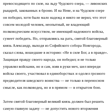
превосходящего по силе, на льду Чудского озера, — ливонских
рыцарей, закованных в броню. И на Неве, и на Чудском озере
он победил, хотя было мало надежд и никто не верил, что этот
совсем молодой человек, неопытный, не владеющий
полководческим искусством, не имеющий надежного войска,
сумеет победить. Но, отправляясь на рать, святой благоверный
князь Александр, выходя из Софийского собора Новгорода,
сказал слова, вошедшие в историю: «Не в силе Бог, а в правде».
Защищая правду своего народа, он победил; и не только
управлял войсками, но и сам, взяв в руки меч, шел впереди
войска своего, участвовал в единоборствах и одолел грозного
предводителя шведского воинства — не только в переносном
смысле, как полководец, но и в прямом — в открытом бою.
Затем святой благоверный великий князь должен был решить
самую главную задачу — не допустить нового вторжения