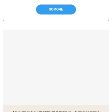
ПОМОЧЬ
«Алия стала моими руками и ногами». Павел получил