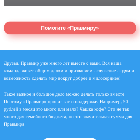
Помогите «Правмиру»
Друзья, Правмир уже много лет вместе с вами. Вся наша
команда живет общим делом и призванием - служение людям и
возможность сделать мир вокруг добрее и милосерднее!
Такое важное и большое дело можно делать только вместе.
Поэтому «Правмир» просит вас о поддержке. Например, 50
рублей в месяц это много или мало? Чашка кофе? Это не так
много для семейного бюджета, но это значительная сумма для
Правмира.