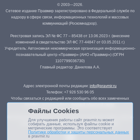
© 2003—2026.
Сетевое издание Правмир зарегистрировано в Федеральной службе по
надзору в сфере связи, информационных технологий и массовых
коммуникаций (Роскомнадзор).
Реестровая запись ЭЛ № ФС 77 – 85438 от 13.06.2023 г. (внесение
изменений в свидетельство ЭЛ ФС 77-44847 от 03.05.2011 г.)
Учредитель: Автономная некоммерческая организация информационно-
познавательный центр «Правмир» (АНО «Правмир») (ОГРН
1107799036730)
Главный редактор: Данилова А.А.
Адрес электронной почты редакции:
info@pravmir.ru
Телефон: +7 926 530 96 05
Чтобы связаться с редакцией или сообщить обо всех замеченных
ошибках, воспользуйтесь
формой обратной связи
.
Файлы Cookies
Републикация материалов сайта в печатных изданиях (книгах, прессе)
Для улучшения работы сайт pravmir.ru может
возможна только с письменного разрешения редакции.
собирать данные, используя файлы cookie и
метрические программы. Это соответствует
Политике обработки и защиты персональных данных
в pravmir.ru