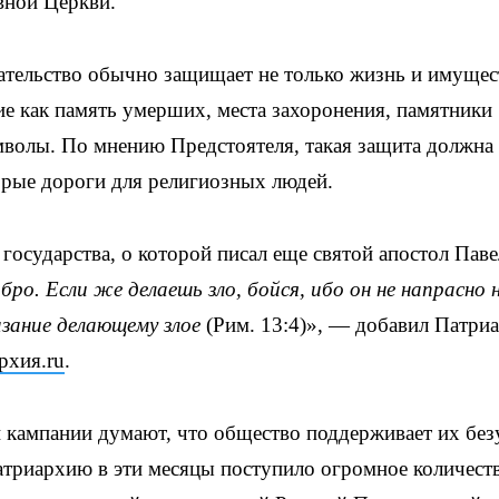
вной Церкви.
ательство обычно защищает не только жизнь и имущес
ие как память умерших, места захоронения, памятники
мволы. По мнению Предстоятеля, такая защита должна
торые дороги для религиозных людей.
государства, о которой писал еще святой апостол Паве
бро. Если же делаешь зло, бойся, ибо он не напрасно
азание делающему злое
(Рим. 13:4)», — добавил Патри
рхия.ru
.
 кампании думают, что общество поддерживает их без
триархию в эти месяцы поступило огромное количест