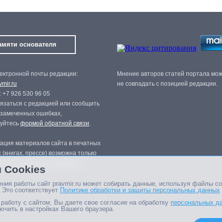
амяти основателя
ектронной почты редакции:
Мнение авторов статей портала мо
mir.ru
не совпадать с позицией редакции.
 +7 926 530 96 05
язаться с редакцией или сообщить
 замеченных ошибках,
зуйтесь
формой обратной связи
.
ация материалов сайта в печатных
 (книгах, прессе) возможна только
нного разрешения редакции.
 Cookies
ния работы сайт pravmir.ru может собирать данные, используя файлы co
 Это соответствует
Политике обработки и защиты персональных данных
работу с сайтом, Вы даете свое согласие на обработку
персональных д
ючить в настройках Вашего браузера.