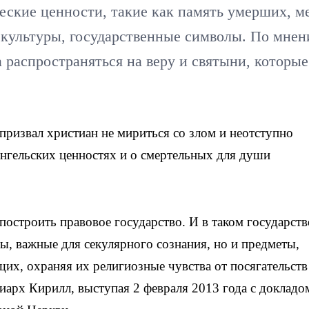
еские ценности, такие как память умерших, м
 культуры, государственные символы. По мне
 распространяться на веру и святыни, которые
ризвал христиан не мириться со злом и неотступно
ангельских ценностях и о смертельных для души
построить правовое государство. И в таком государств
ы, важные для секулярного сознания, но и предметы,
х, охраняя их религиозные чувства от посягательств
арх Кирилл, выступая 2 февраля 2013 года с докладо