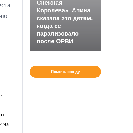
Снежная
еста
Королева». Алина
нию
сказала это детям,
когда ее
парализовало
после ОРВИ
Помочь фонду
е
 и
м на