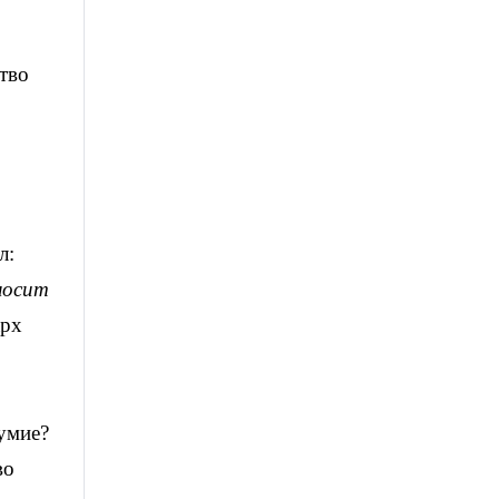
тво
л:
 носит
арх
умие?
во