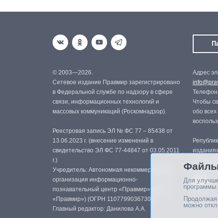
П
© 2003—2026.
Адрес эл
Сетевое издание Правмир зарегистрировано
info@prav
в Федеральной службе по надзору в сфере
Телефон:
связи, информационных технологий и
Чтобы св
массовых коммуникаций (Роскомнадзор).
обо всех
восполь
Реестровая запись ЭЛ № ФС 77 – 85438 от
13.06.2023 г. (внесение изменений в
Републик
свидетельство ЭЛ ФС 77-44847 от 03.05.2011
изданиях
г.)
с письме
Файлы
Учредитель: Автономная некоммерческая
организация информационно-
Для улучше
программы.
познавательный центр «Правмир» (АНО
Продолжая 
«Правмир») (ОГРН 1107799036730)
можно откл
Главный редактор: Данилова А.А.