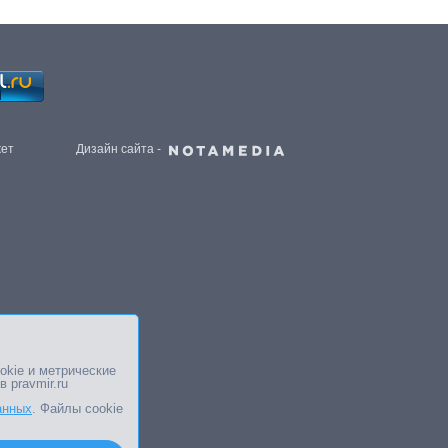
жет
Дизайн сайта -
okie и метрические
в pravmir.ru
анных
. Файлы cookie