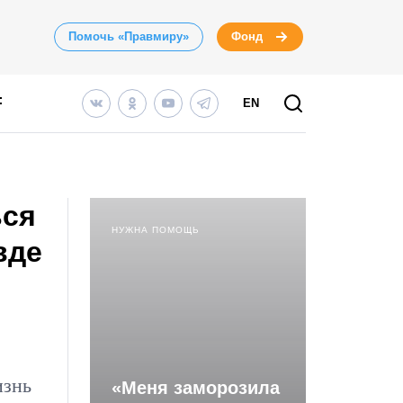
Помочь «Правмиру»
Фонд
EN
ься
НУЖНА ПОМОЩЬ
вде
изнь
«Меня заморозила