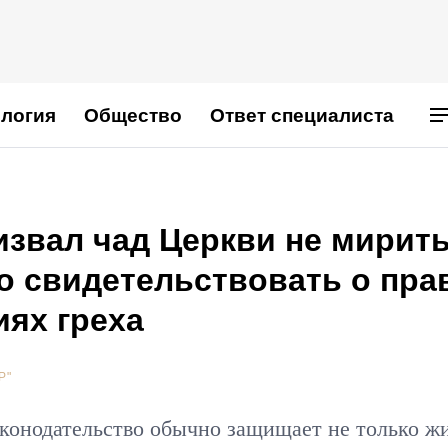
логия
Общество
Ответ специалиста
извал чад Церкви не мирит
но свидетельствовать о пра
иях греха
Р"
аконодательство обычно защищает не только ж