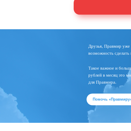
Друзья, Правмир уже 
возможность сделать 
Такое важное и больш
рублей в месяц это м
для Правмира.
Помочь «Правмиру