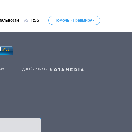
иальности
RSS
Помочь «Правмиру»
жет
Дизайн сайта -