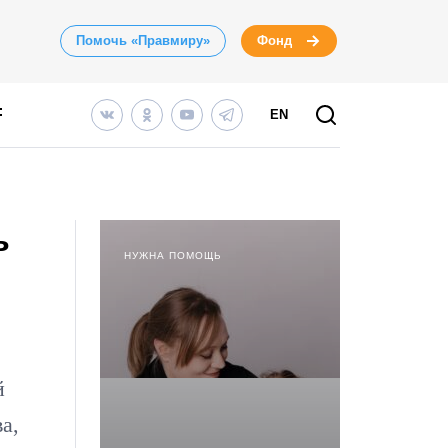
Помочь «Правмиру»
Фонд
EN
ь
НУЖНА ПОМОЩЬ
й
а,