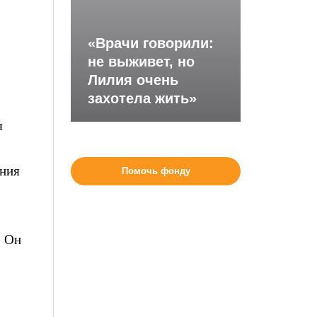
«Врачи говорили:
не выживет, но
Лилия очень
захотела жить»
я
ания
Помочь фонду
. Он