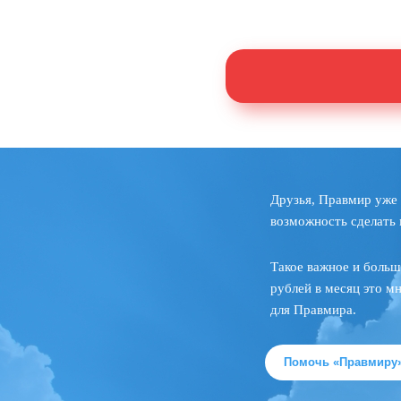
Друзья, Правмир уже 
возможность сделать 
Такое важное и больш
рублей в месяц это м
для Правмира.
Помочь «Правмиру