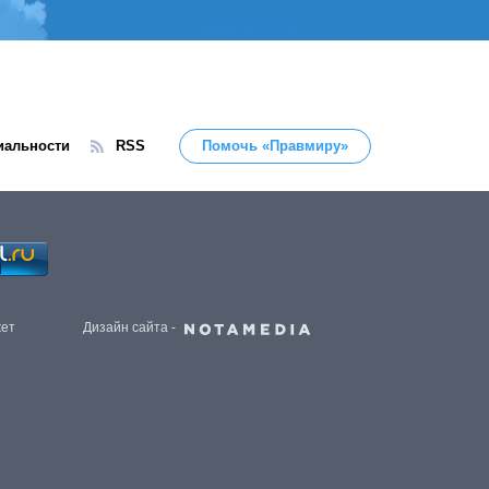
иальности
RSS
Помочь «Правмиру»
жет
Дизайн сайта -