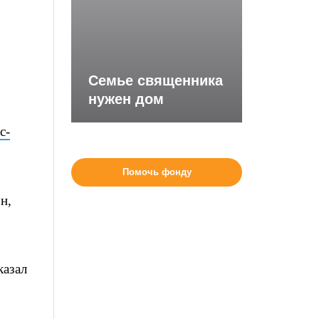
Семье священника
нужен дом
с-
Помочь фонду
н,
казал