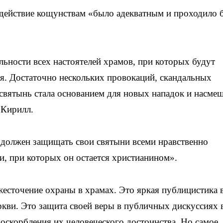
одействие кощунствам «было адекватным и проходило 
ьности всех настоятелей храмов, при которых будут
я. Достаточно нескольких провокаций, скандальных
святынь стала основанием для новых нападок и насме
 Кирилл.
 должен защищать свои святыни всеми нравственно
и, при которых он остается христианином».
жесточение охраны в храмах. Это яркая публицистика 
ви. Это защита своей веры в публичных дискуссиях 
 оскорбления их человеческого достоинства. Но самое