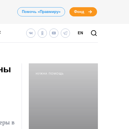
Помочь «Правмиру»
Фонд
EN
ины
НУЖНА ПОМОЩЬ
еры в