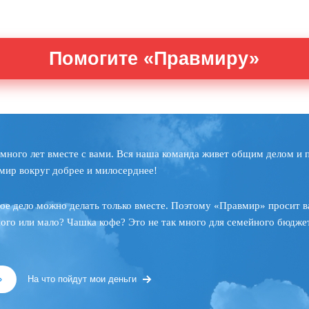
Помогите «Правмиру»
много лет вместе с вами. Вся наша команда живет общим делом и 
мир вокруг добрее и милосерднее!
ое дело можно делать только вместе. Поэтому «Правмир» просит в
ного или мало? Чашка кофе? Это не так много для семейного бюджет
»
На что пойдут мои деньги