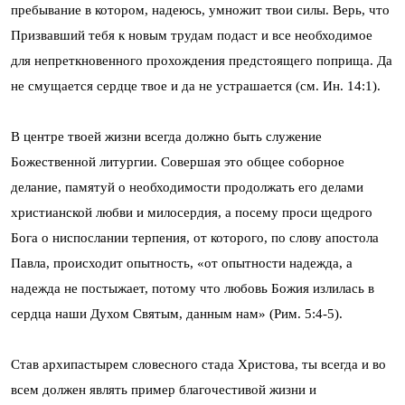
пребывание в котором, надеюсь, умножит твои силы. Верь, что
Призвавший тебя к новым трудам подаст и все необходимое
для непреткновенного прохождения предстоящего поприща. Да
не смущается сердце твое и да не устрашается (см. Ин. 14:1).
В центре твоей жизни всегда должно быть служение
Божественной литургии. Совершая это общее соборное
делание, памятуй о необходимости продолжать его делами
христианской любви и милосердия, а посему проси щедрого
Бога о ниспослании терпения, от которого, по слову апостола
Павла, происходит опытность, «от опытности надежда, а
надежда не постыжает, потому что любовь Божия излилась в
сердца наши Духом Святым, данным нам» (Рим. 5:4-5).
Став архипастырем словесного стада Христова, ты всегда и во
всем должен являть пример благочестивой жизни и