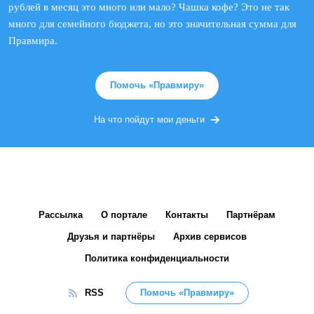
рублей в месяц это много или мало? Чашка кофе? Это не так
много для семейного бюджета, но это значительная сумма для
Правмира.
Помочь «Правмиру»
На что пойдут мои деньги
Рассылка
О портале
Контакты
Партнёрам
Друзья и партнёры
Архив сервисов
Политика конфиденциальности
RSS
Помочь «Правмиру»