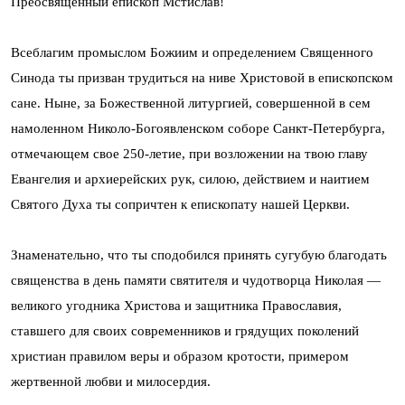
Преосвященный епископ Мстислав!
Всеблагим промыслом Божиим и определением Священного
Синода ты призван трудиться на ниве Христовой в епископском
сане. Ныне, за Божественной литургией, совершенной в сем
намоленном Николо-Богоявленском соборе Санкт-Петербурга,
отмечающем свое 250-летие, при возложении на твою главу
Евангелия и архиерейских рук, силою, действием и наитием
Святого Духа ты сопричтен к епископату нашей Церкви.
Знаменательно, что ты сподобился принять сугубую благодать
священства в день памяти святителя и чудотворца Николая —
великого угодника Христова и защитника Православия,
ставшего для своих современников и грядущих поколений
христиан правилом веры и образом кротости, примером
жертвенной любви и милосердия.