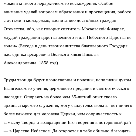
моменты твоего иерархического восхождения. Особое
внимание уделяй вопросам образования и просвещения, работе
с детьми и молодежью, воспитанию достойных граждан
Отечества, ибо, как говорит святитель Московский Филарет,
«худой гражданин царства земного и для Небесного Царства не
годен» (Беседа в день тезоименитства благоверного Государя
наследника цесаревича Великого князя Николая
Александровича, 1858 год).
Труды твои да будут плодотворны и полезны, исполнены духом
Евангельского учения, церковного предания и святоотеческого
наследия. Опираясь на более чем 35-летний опыт своего
архипастырского служения, могу свидетельствовать: нет ничего
более важного для человека Церкви, чем сопричастность к
замыслу Творца о возвращении Его творения в потерянный рай
— в Царство Небесное. Да откроется в тебе обильно благодать