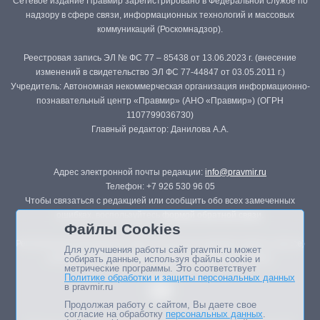
Сетевое издание Правмир зарегистрировано в Федеральной службе по
надзору в сфере связи, информационных технологий и массовых
коммуникаций (Роскомнадзор).
Реестровая запись ЭЛ № ФС 77 – 85438 от 13.06.2023 г. (внесение
изменений в свидетельство ЭЛ ФС 77-44847 от 03.05.2011 г.)
Учредитель: Автономная некоммерческая организация информационно-
познавательный центр «Правмир» (АНО «Правмир») (ОГРН
1107799036730)
Главный редактор: Данилова А.А.
Адрес электронной почты редакции:
info@pravmir.ru
Телефон: +7 926 530 96 05
Чтобы связаться с редакцией или сообщить обо всех замеченных
ошибках, воспользуйтесь
формой обратной связи
.
Файлы Cookies
Републикация материалов сайта в печатных изданиях (книгах, прессе)
Для улучшения работы сайт pravmir.ru может
возможна только с письменного разрешения редакции.
собирать данные, используя файлы cookie и
метрические программы. Это соответствует
Политике обработки и защиты персональных данных
в pravmir.ru
Продолжая работу с сайтом, Вы даете свое
согласие на обработку
персональных данных
.