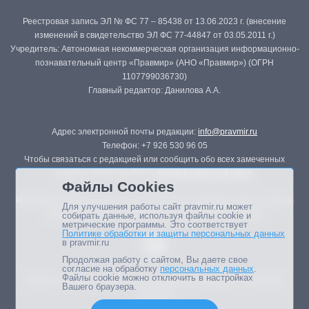
Реестровая запись ЭЛ № ФС 77 – 85438 от 13.06.2023 г. (внесение
изменений в свидетельство ЭЛ ФС 77-44847 от 03.05.2011 г.)
Учредитель: Автономная некоммерческая организация информационно-
познавательный центр «Правмир» (АНО «Правмир») (ОГРН
1107799036730)
Главный редактор: Данилова А.А.
Адрес электронной почты редакции:
info@pravmir.ru
Телефон: +7 926 530 96 05
Чтобы связаться с редакцией или сообщить обо всех замеченных
ошибках, воспользуйтесь
формой обратной связи
.
Файлы Cookies
Републикация материалов сайта в печатных изданиях (книгах, прессе)
Для улучшения работы сайт pravmir.ru может
возможна только с письменного разрешения редакции.
собирать данные, используя файлы cookie и
метрические программы. Это соответствует
Политике обработки и защиты персональных данных
в pravmir.ru
Продолжая работу с сайтом, Вы даете свое
согласие на обработку
персональных данных
.
Файлы cookie можно отключить в настройках
Мнение авторов статей портала может не совпадать с позицией
Вашего браузера.
редакции.