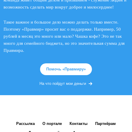
команда живет общим делом и призванием - служение людям и
возможность сделать мир вокруг добрее и милосерднее!
Такое важное и большое дело можно делать только вместе.
Поэтому «Правмир» просит вас о поддержке. Например, 50
рублей в месяц это много или мало? Чашка кофе? Это не так
много для семейного бюджета, но это значительная сумма для
Правмира.
Помочь «Правмиру»
На что пойдут мои деньги
Рассылка
О портале
Контакты
Партнёрам