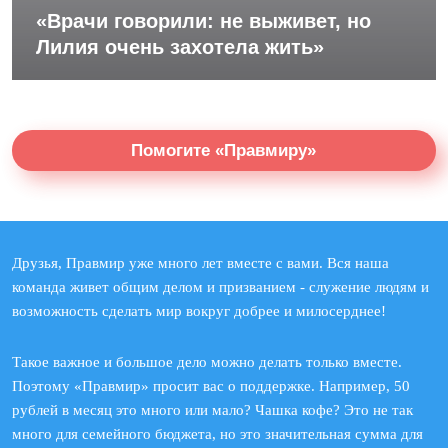
«Врачи говорили: не выживет, но
Лилия очень захотела жить»
Помогите «Правмиру»
Друзья, Правмир уже много лет вместе с вами. Вся наша
команда живет общим делом и призванием - служение людям и
возможность сделать мир вокруг добрее и милосерднее!
Такое важное и большое дело можно делать только вместе.
Поэтому «Правмир» просит вас о поддержке. Например, 50
рублей в месяц это много или мало? Чашка кофе? Это не так
много для семейного бюджета, но это значительная сумма для