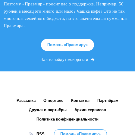
Поэтому «Правмир» просит вас о поддержке. Например, 50
рублей в месяц это много или мало? Чашка кофе? Это не так
много для семейного бюджета, но это значительная сумма для
Правмира.
Помочь «Правмиру»
На что пойдут мои деньги
Рассылка
О портале
Контакты
Партнёрам
Друзья и партнёры
Архив сервисов
Политика конфиденциальности
RSS
Помочь «Правмиру»