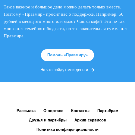
Такое важное и большое дело можно делать только вместе.
Поэтому «Правмир» просит вас о поддержке. Например, 50
рублей в месяц это много или мало? Чашка кофе? Это не так
много для семейного бюджета, но это значительная сумма для
Правмира.
Помочь «Правмиру»
На что пойдут мои деньги
Рассылка
О портале
Контакты
Партнёрам
Друзья и партнёры
Архив сервисов
Политика конфиденциальности