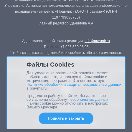
Учредитель: Автономная некоммерческая организация информационно-
познавательный центр «Правмир» (АНО «Правмир») (ОГРН
1107799036730)
Главный редактор: Данилова А.А.
Адрес электронной почты редакции:
info@pravmir.ru
Телефон: +7 926 530 96 05
Чтобы связаться с редакцией или сообщить обо всех замеченных
ошибках, воспользуйтесь
формой обратной связи
.
Файлы Cookies
Републикация материалов сайта в печатных изданиях (книгах, прессе)
Для улучшения работы сайт pravmir.ru может
возможна только с письменного разрешения редакции.
собирать данные, используя файлы cookie и
метрические программы. Это соответствует
Политике обработки и защиты персональных данных
в pravmir.ru
Продолжая работу с сайтом, Вы даете свое
согласие на обработку
персональных данных
.
Файлы cookie можно отключить в настройках
Мнение авторов статей портала может не совпадать с позицией
Вашего браузера.
редакции.
Принять и закрыть
Дизайн сайта -