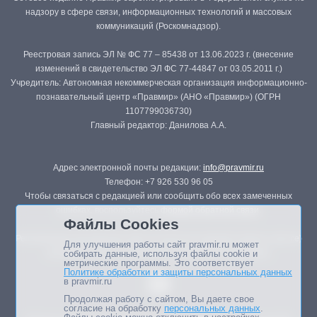
надзору в сфере связи, информационных технологий и массовых
коммуникаций (Роскомнадзор).
Реестровая запись ЭЛ № ФС 77 – 85438 от 13.06.2023 г. (внесение
изменений в свидетельство ЭЛ ФС 77-44847 от 03.05.2011 г.)
Учредитель: Автономная некоммерческая организация информационно-
познавательный центр «Правмир» (АНО «Правмир») (ОГРН
1107799036730)
Главный редактор: Данилова А.А.
Адрес электронной почты редакции:
info@pravmir.ru
Телефон: +7 926 530 96 05
Чтобы связаться с редакцией или сообщить обо всех замеченных
ошибках, воспользуйтесь
формой обратной связи
.
Файлы Cookies
Републикация материалов сайта в печатных изданиях (книгах, прессе)
Для улучшения работы сайт pravmir.ru может
возможна только с письменного разрешения редакции.
собирать данные, используя файлы cookie и
метрические программы. Это соответствует
Политике обработки и защиты персональных данных
в pravmir.ru
Продолжая работу с сайтом, Вы даете свое
согласие на обработку
персональных данных
.