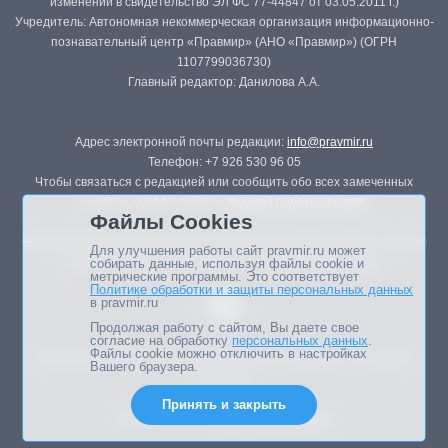
изменений в свидетельство ЭЛ ФС 77-44847 от 03.05.2011 г.)
Учредитель: Автономная некоммерческая организация информационно-
познавательный центр «Правмир» (АНО «Правмир») (ОГРН
1107799036730)
Главный редактор: Данилова А.А.
Адрес электронной почты редакции:
info@pravmir.ru
Телефон: +7 926 530 96 05
Чтобы связаться с редакцией или сообщить обо всех замеченных
ошибках, воспользуйтесь
формой обратной связи
.
Файлы Cookies
Републикация материалов сайта в печатных изданиях (книгах, прессе)
Для улучшения работы сайт pravmir.ru может
возможна только с письменного разрешения редакции.
собирать данные, используя файлы cookie и
метрические программы. Это соответствует
Политике обработки и защиты персональных данных
в pravmir.ru
Продолжая работу с сайтом, Вы даете свое
согласие на обработку
персональных данных
.
Файлы cookie можно отключить в настройках
Мнение авторов статей портала может не совпадать с позицией
Вашего браузера.
редакции.
Принять и закрыть
Дизайн сайта -