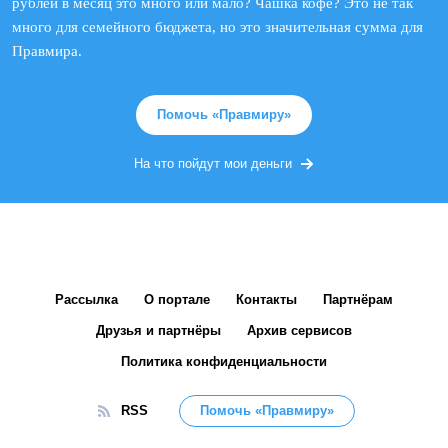
рублей в месяц это много или мало? Чашка кофе? Это не так
много для семейного бюджета, но это значительная сумма для
Правмира.
Помочь «Правмиру»
На что пойдут мои деньги
Рассылка
О портале
Контакты
Партнёрам
Друзья и партнёры
Архив сервисов
Политика конфиденциальности
RSS
Помочь «Правмиру»