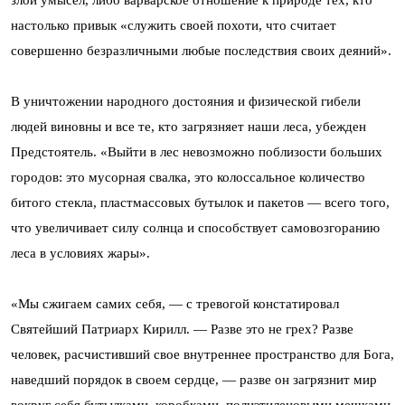
злой умысел, либо варварское отношение к природе тех, кто
настолько привык «служить своей похоти, что считает
совершенно безразличными любые последствия своих деяний».
В уничтожении народного достояния и физической гибели
людей виновны и все те, кто загрязняет наши леса, убежден
Предстоятель. «Выйти в лес невозможно поблизости больших
городов: это мусорная свалка, это колоссальное количество
битого стекла, пластмассовых бутылок и пакетов — всего того,
что увеличивает силу солнца и способствует самовозгоранию
леса в условиях жары».
«Мы сжигаем самих себя, — с тревогой констатировал
Святейший Патриарх Кирилл. — Разве это не грех? Разве
человек, расчистивший свое внутреннее пространство для Бога,
наведший порядок в своем сердце, — разве он загрязнит мир