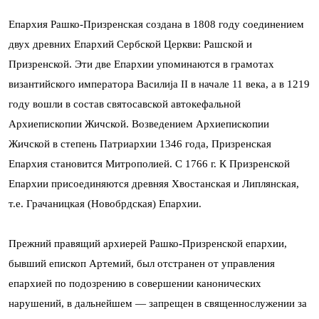
Епархия Рашко-Призренская создана в 1808 году соединением
двух древних Епархий Сербской Церкви: Рашской и
Призренской. Эти две Епархии упоминаются в грамотах
византийского императора Василија II в начале 11 века, а в 1219
году вошли в состав святосавской автокефальной
Архиепископии Жичской. Возведением Архиепископии
Жичской в степень Патриархии 1346 года, Призренская
Епархия становится Митрополией. С 1766 г. К Призренской
Епархии присоединяются древняя Хвостанская и Липлянская,
т.е. Грачаницкая (Новобрдская) Епархии.
Прежний правящий архиерей Рашко-Призренской епархии,
бывший епископ Артемий, был отстранен от управления
епархией по подозрению в совершении канонических
нарушений, в дальнейшем — запрещен в священнослужении за