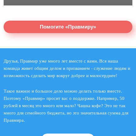
Помогите «Правмиру»
Друзья, Правмир уже много лет вместе с вами. Вся наша
команда живет общим делом и призванием - служение людям и
возможность сделать мир вокруг добрее и милосерднее!
Такое важное и большое дело можно делать только вместе.
Поэтому «Правмир» просит вас о поддержке. Например, 50
рублей в месяц это много или мало? Чашка кофе? Это не так
много для семейного бюджета, но это значительная сумма для
Правмира.