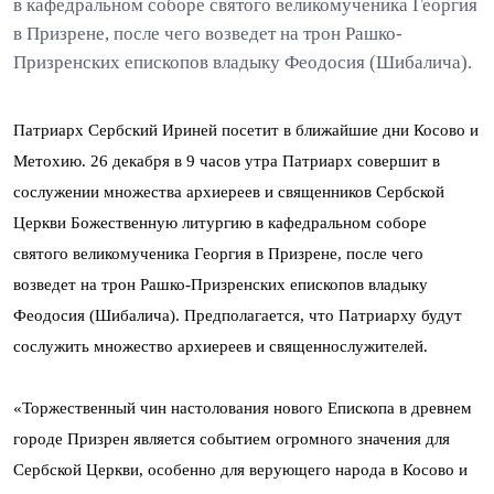
в кафедральном соборе святого великомученика Георгия
в Призрене, после чего возведет на трон Рашко-
Призренских епископов владыку Феодосия (Шибалича).
Патриарх Сербский Ириней посетит в ближайшие дни Косово и
Метохию. 26 декабря в 9 часов утра Патриарх совершит в
сослужении множества архиереев и священников Сербской
Церкви Божественную литургию в кафедральном соборе
святого великомученика Георгия в Призрене, после чего
возведет на трон Рашко-Призренских епископов владыку
Феодосия (Шибалича). Предполагается, что Патриарху будут
сослужить множество архиереев и священнослужителей.
«Торжественный чин настолования нового Епископа в древнем
городе Призрен является событием огромного значения для
Сербской Церкви, особенно для верующего народа в Косово и