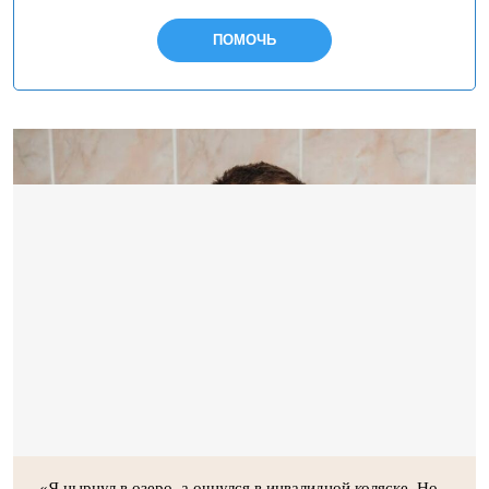
ПОМОЧЬ
«Я нырнул в озеро, а очнулся в инвалидной коляске. Но