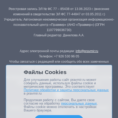
Реестровая запись ЭЛ № ФС 77 – 85438 от 13.06.2023 г. (внесение
изменений в свидетельство ЭЛ ФС 77-44847 от 03.05.2011 г.)
Учредитель: Автономная некоммерческая организация информационно-
познавательный центр «Правмир» (АНО «Правмир») (ОГРН
1107799036730)
Главный редактор: Данилова А.А.
Адрес электронной почты редакции:
info@pravmir.ru
Телефон: +7 926 530 96 05
Чтобы связаться с редакцией или сообщить обо всех замеченных
ошибках, воспользуйтесь
формой обратной связи
.
Файлы Cookies
Републикация материалов сайта в печатных изданиях (книгах, прессе)
Для улучшения работы сайт pravmir.ru может
возможна только с письменного разрешения редакции.
собирать данные, используя файлы cookie и
метрические программы. Это соответствует
Политике обработки и защиты персональных данных
в pravmir.ru
Продолжая работу с сайтом, Вы даете свое
согласие на обработку
персональных данных
.
Файлы cookie можно отключить в настройках
Мнение авторов статей портала может не совпадать с позицией
Вашего браузера.
редакции.