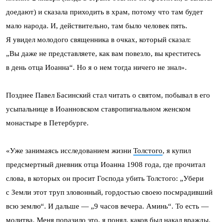
доедают) и сказала приходить в храм, потому что там будет
мало народа. И, действительно, там было человек пять.
Я увидел молодого священника в очках, который сказал:
„Вы даже не представляете, как вам повезло, вы креститесь
в день отца Иоанна“. Но я о нем тогда ничего не знал».
Позднее Павел Басинский стал читать о святом, побывал в его
усыпальнице в Иоанновском ставропигиальном женском
монастыре в Петербурге.
«Уже занимаясь исследованием жизни
Толстого
, я купил
предсмертный дневник отца Иоанна 1908 года, где прочитал
слова, в которых он просит Господа убить Толстого: „Убери
с Земли этот труп зловонный, гордостью своею посмрадивший
всю землю“. И дальше — „9 часов вечера. Аминь“. То есть —
молитва. Меня поразило это, я понял, каков был накал вражды.