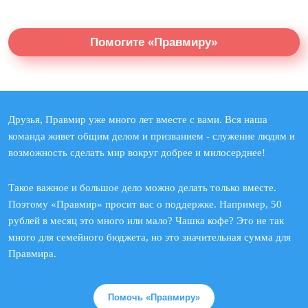
Помогите «Правмиру»
Друзья, Правмир уже много лет вместе с вами. Вся наша
команда живет общим делом и призванием - служение людям и
возможность сделать мир вокруг добрее и милосерднее!
Такое важное и большое дело можно делать только вместе.
Поэтому «Правмир» просит вас о поддержке. Например, 50
рублей в месяц это много или мало? Чашка кофе? Это не так
много для семейного бюджета, но это значительная сумма для
Правмира.
Помочь «Правмиру»