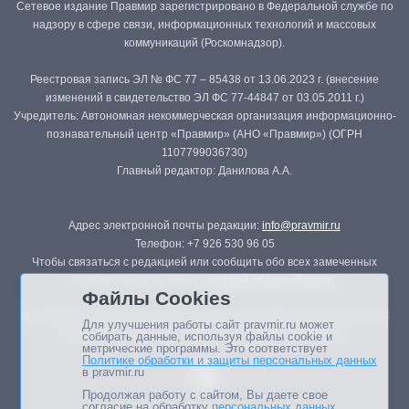
Сетевое издание Правмир зарегистрировано в Федеральной службе по
надзору в сфере связи, информационных технологий и массовых
коммуникаций (Роскомнадзор).
Реестровая запись ЭЛ № ФС 77 – 85438 от 13.06.2023 г. (внесение
изменений в свидетельство ЭЛ ФС 77-44847 от 03.05.2011 г.)
Учредитель: Автономная некоммерческая организация информационно-
познавательный центр «Правмир» (АНО «Правмир») (ОГРН
1107799036730)
Главный редактор: Данилова А.А.
Адрес электронной почты редакции:
info@pravmir.ru
Телефон: +7 926 530 96 05
Чтобы связаться с редакцией или сообщить обо всех замеченных
ошибках, воспользуйтесь
формой обратной связи
.
Файлы Cookies
Републикация материалов сайта в печатных изданиях (книгах, прессе)
Для улучшения работы сайт pravmir.ru может
возможна только с письменного разрешения редакции.
собирать данные, используя файлы cookie и
метрические программы. Это соответствует
Политике обработки и защиты персональных данных
в pravmir.ru
Продолжая работу с сайтом, Вы даете свое
согласие на обработку
персональных данных
.