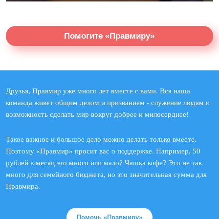
Помогите «Правмиру»
Друзья, Правмир уже много лет вместе с вами. Вся наша
команда живет общим делом и призванием - служение людям и
возможность сделать мир вокруг добрее и милосерднее!
Такое важное и большое дело можно делать только вместе.
Поэтому «Правмир» просит вас о поддержке. Например, 50
рублей в месяц это много или мало? Чашка кофе? Это не так
много для семейного бюджета, но это значительная сумма для
Правмира.
Помочь «Правмиру»