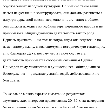
обусловленных народной культурой. Но именно такие вещи
нельзя искусственно конструировать, они должны развиваться
изнутри церковной жизни, медленно и постепенно; в общем,
они должны исходить из глубины веры церковного народа и им
приниматься. Индивидуальную деятельность такого рода
Церковь признает, — но только тогда, когда она ведется не по
намеченному плану, вливающемуся в историческую тенденцию,
а по благодати Духа, потому что в таком случае эта
деятельность принимается соборным сознанием Церкви.
Примеров тому множество: в сущности, весь обиход нашего
богослужения — результат усилий людей, действовавших по
благодати.
То же самое можно вкратце сказать и о результатах
экуменических интересов православных 20–30-х гг.: намерения
были хорошие, да не было на то воли Божией. Это не значит,