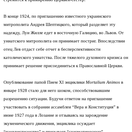
В конце 1924, по приглашению известного украинского
митрополита Андрея Шептицкого, который разделяет эту
надежду, Луи Жилле едет в восточную Галицию, во Львов. От
униатского митрополита он принимает постриг. Впоследствии
отец Лев отдаст себе отчет в бесперспективности
католического униатства. После тяжелого духовного кризиса он
принимает решение присоединиться к Православной Церкви.
Опубликование папой Пием XI энциклики
Mortalium Animos
в
январе 1928 стало для него шоком, способствовавшим
разрешению ситуации. Будучи ответом на приглашение
участвовать в собрании ассамблеи “Вера и Конституция” в
июне 1927 года в Лозанне и отзываясь на зарождение
экуменического движения, энциклика осуждает
“панхристианство” и призывает “схизмати­ческую”