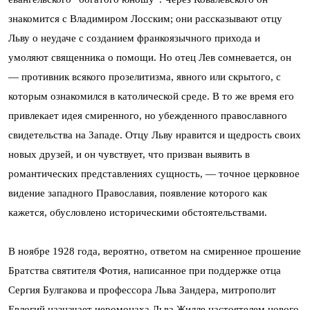
знакомится с Владимиром Лосским; они рассказывают отцу
Льву о неудаче с созданием франкоязычного прихода и
умоляют священника о помощи. Но отец Лев сомневается, он
— противник всякого прозелитизма, явного или скрытого, с
которым ознакомился в католической среде. В то же время его
привлекает идея смиренного, но убежденного православного
свидетельства на Западе. Отцу Льву нравится и щедрость своих
новых друзей, и он чувствует, что призван выявить в
романтических представлениях сущность, — точное церковное
видение западного Православия, появление которого как
кажется, обусловлено историческими обстоятельствами.
В ноябре 1928 года, вероятно, ответом на смиренное прошение
Братства святителя Фотия, написанное при поддержке отца
Сергия Булгакова и профессора Льва Зандера, митрополит
Евлогий назначает иеромонаха Льва Жилле настоятелем нового