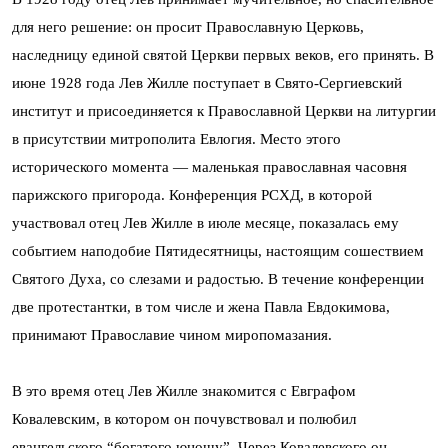
для него решение: он просит Православную Церковь,
наследницу единой святой Церкви первых веков, его принять. В
июне 1928 года Лев Жилле поступает в Свято-Сергиевский
институт и присоединяется к Православной Церкви на литургии
в присутствии митрополита Евлогия. Место этого
исторического момента — маленькая православная часовня
парижского пригорода. Конференция РСХД, в которой
участвовал отец Лев Жилле в июле месяце, показалась ему
событием наподобие Пятидесятницы, настоящим сошествием
Святого Духа, со слезами и радостью. В течение конференции
две протестантки, в том числе и жена Павла Евдокимова,
принимают Православие чином миропомазания.
В это время отец Лев Жилле знакомится с Евграфом
Ковалевским, в котором он почувствовал и полюбил
евангельского “бо­гатого юношу”. Через Ковалевского он