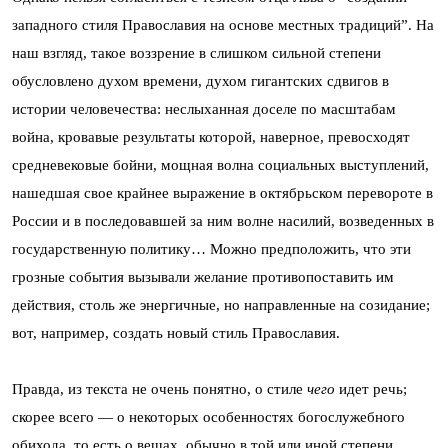
западного стиля Православия на основе местных традиций”. На
наш взгляд, такое воззрение в слишком сильной степени
обусловлено духом времени, духом гигантских сдвигов в
истории человечества: неслыханная доселе по масштабам
война, кровавые результаты которой, наверное, превосходят
средневековые бойни, мощная волна социальных выступлений,
нашедшая свое крайнее выражение в октябрьском перевороте в
России и в последовавшей за ним волне насилий, возведенных в
государственную политику… Можно предположить, что эти
грозные события вызывали желание противопоставить им
действия, столь же энергичные, но направленные на созидание;
вот, например, создать новый стиль Православия.
Правда, из текста не очень понятно, о стиле
чего
идет речь;
скорее всего — о некоторых особенностях богослужебного
обихода, то есть о вещах, обычно в той или иной степени