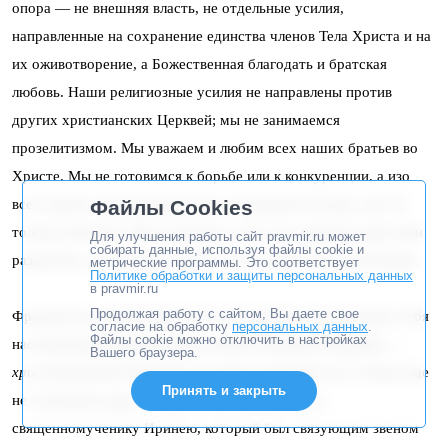
опора — не внешняя власть, не отдельные усилия,
направленные на сохранение единства членов Тела Христа и на
их оживотворение, а Божественная благодать и братская
любовь. Наши религиозные усилия не направлены против
других христианских Церквей; мы не занимаемся
прозелитизмом. Мы уважаем и любим всех наших братьев во
Христе. Мы не готовимся к борьбе или к конкуренции, а изо
Файлы Cookies
всех наших сил призываем всех сотрудничать везде, где это
только возможно. Мы сожалеем о том, что единство христиан
Для улучшения работы сайт pravmir.ru может
собирать данные, используя файлы cookie и
разрушено, и усердно молимся о его скором восстановлении.
метрические программы. Это соответствует
Политике обработки и защиты персональных данных
в pravmir.ru
Продолжая работу с сайтом, Вы даете свое
Французы по национальности или по языку, мы чувствуем себя
согласие на обработку
персональных данных
.
Файлы cookie можно отключить в настройках
наследниками древней православной традиции Франции, —
Вашего браузера.
христианнейшей
Франции тех веков, когда Восток и Запад еще
Принять и закрыть
не отделились друг от друга. Мы обращаемся к
священномученику Иринею, который был связующим звеном