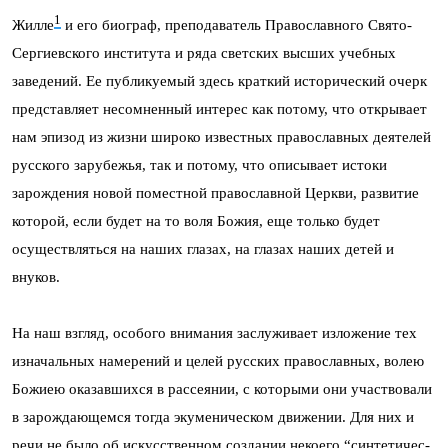
1
Жилле
и его биограф, преподаватель Православного Свято-
Сергиевского института и ряда светских высших учебных
заведений. Ее публикуемый здесь краткий исторический очерк
представляет несомненный интерес как потому, что открывает
нам эпизод из жизни широко известных православных деятелей
русского зарубежья, так и потому, что описывает истоки
зарождения новой поместной православной Церкви, развитие
которой, если будет на то воля Божия, еще только будет
осуществляться на наших глазах, на глазах наших детей и
внуков.
На наш взгляд, особого внимания заслуживает изложение тех
изначальных намерений и целей русских православных, волею
Божиею оказавшихся в рассеянии, с которыми они участвовали
в зарождающемся тогда экуменическом движении. Для них и
речи не было об искусственном создании некоего “синтети­чес­