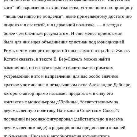
кого” обескровленного христианства, устроенного по принципу
“лишь бы никто не обиделся”, ныне применяемому достаточно
широко и в светской, и в церковной политике, — и всегда с
более чем бледным результатом. И еще менее приемлемой
была для них идея объединения христиан под юрисдикцией
Рима, о чем говорит непростой опыт самого отца Льва Жилле.
Кстати сказать, в тексте Е. Бер-Сижель можно найти
лаконичное, но выразительное свидетельство римских
устремлений в этом направлении; для нас особо значимо
краткое упоминание о незадачливом отце Александре Дебнере,
которого автор прямо называет предателем в силу его
контактов с монсеньером д’Эрбиньи, “ответственным за
двусмысленную политику Ватикана в Советском Союзе”:
последний персонаж фигурировал (действительно в весьма
двусмысленном виде) в редакционном предисловии к нашей
публикации “Письма и автобиография архиепископа