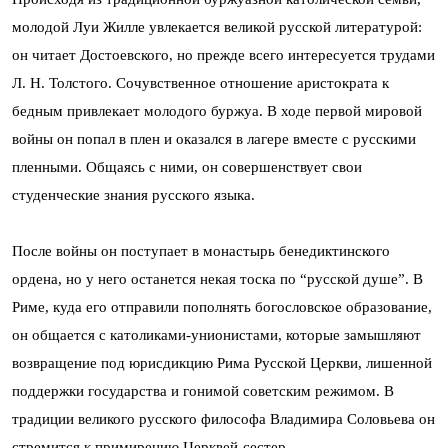
молодой Луи Жилле увлекается великой русской литературой:
он читает Достоевского, но прежде всего интересуется трудами
Л. Н. Толстого. Сочувственное отношение аристократа к
бедным привлекает молодого буржуа. В ходе первой мировой
войны он попал в плен и оказался в лагере вместе с русскими
пленными. Общаясь с ними, он совершенствует свои
студенческие знания русского языка.
После войны он поступает в монастырь бенедиктинского
ордена, но у него останется некая тоска по “русской душе”. В
Риме, куда его отправили пополнять богословское образование,
он общается с католиками-унионистами, которые замышляют
возвращение под юрисдикцию Рима Русской Церкви, лишенной
поддержки государства и гонимой советским режимом. В
традиции великого русского философа Владимира Соловьева он
стремится к примирению Церквей-сестер.