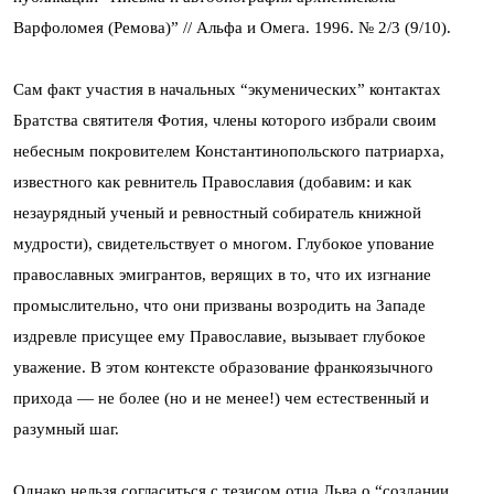
Варфоломея (Ремова)” // Альфа и Омега. 1996. № 2/3 (9/10).
Сам факт участия в начальных “экуменических” контактах
Братства святителя Фотия, члены которого избрали своим
небесным покровителем Константинопольского патриарха,
известного как ревнитель Православия (добавим: и как
незаурядный ученый и ревностный собиратель книжной
мудрости), свидетельствует о многом. Глубокое упование
православных эмигрантов, верящих в то, что их изгнание
промыслительно, что они призваны возродить на Западе
издревле присущее ему Православие, вызывает глубокое
уважение. В этом контексте образование франкоязычного
прихода — не более (но и не менее!) чем естественный и
разумный шаг.
Однако нельзя согласиться с тезисом отца Льва о “создании