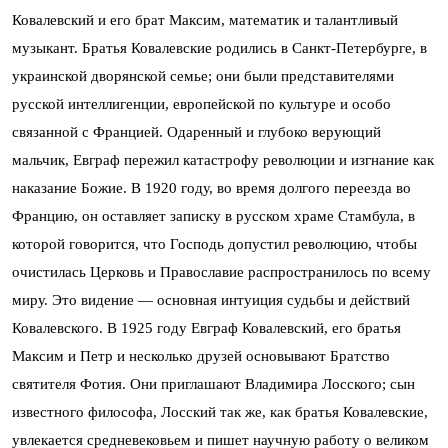
Ковалевский и его брат Максим, математик и талантливый
музыкант. Братья Ковалевские родились в Санкт-Петербурге, в
украинской дворянской семье; они были представителями
русской интеллигенции, европейской по культуре и особо
связанной с Францией. Одаренный и глубоко верующий
мальчик, Евграф пережил катастрофу революции и изгнание как
наказание Божие. В 1920 году, во время долгого переезда во
Францию, он оставляет записку в русском храме Стамбула, в
которой говорится, что Господь допустил революцию, чтобы
очистилась Церковь и Православие распространилось по всему
миру. Это видение — основная интуиция судьбы и действий
Ковалевского. В 1925 году Евграф Ковалевский, его братья
Максим и Петр и несколько друзей основывают Братство
святителя Фотия. Они приглашают Владимира Лосского; сын
известного философа, Лосский так же, как братья Ковалевские,
увлекается средневековьем и пишет научную работу о великом