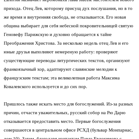
прихода. Отец Лев, которому присущ дух послушания, но в то
же время и внутренняя свобода, не отказывается. Его новая
община выбирает для себя небесной покровительницей святую
Геновефу Парижскую и духовно обращается к тайне
Преображения Христова. За несколько недель отец Лев и его
юные друзья выполняют немереную работу: проверяют
существующие переводы литургических текстов, организуют
франкоязычный хор, адаптируют славянские мелодии к
французским текстам; эта великолепная работа Максима
Ковалевского используется и до сих пор.
Пришлось также искать место для богослужений. Из-за разных
причин, отчасти уважительных, русский собор на Рю Дарю
отказывается предоставить место. Первые богослужения
совершаются в центральном офисе РСХД (бульвар Монпарнас,
дом 10). Затем, благодаря контактам Павла Евдокимова с