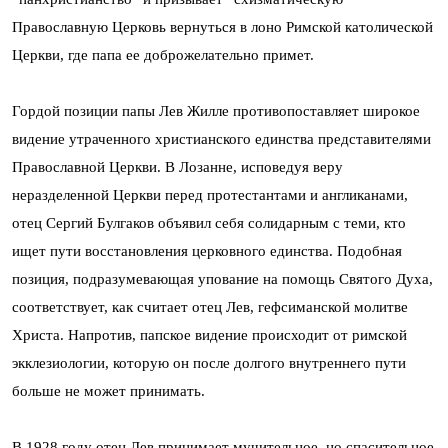
Православную Церковь вернуться в лоно Римской католической
Церкви, где папа ее доброжелательно примет.
Гордой позиции папы Лев Жилле противопоставляет широкое
видение утраченного христианского единства представителями
Православной Церкви. В Лозанне, исповедуя веру
неразделенной Церкви перед протестантами и англиканами,
отец Сергий Булгаков объявил себя солидарным с теми, кто
ищет пути восстановления церковного единства. Подобная
позиция, подразумевающая упование на помощь Святого Духа,
соответствует, как считает отец Лев, гефсиманской молитве
Христа. Напротив, папское видение происходит от римской
экклезиологии, которую он после долгого внутреннего пути
больше не может принимать.
В 1928 году отец Лев принимает мучительное, но спасительное