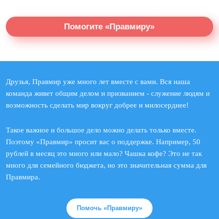
Помогите «Правмиру»
Друзья, Правмир уже много лет вместе с вами. Вся наша
команда живет общим делом и призванием - служение людям и
возможность сделать мир вокруг добрее и милосерднее!
Такое важное и большое дело можно делать только вместе.
Поэтому «Правмир» просит вас о поддержке. Например, 50
рублей в месяц это много или мало? Чашка кофе? Это не так
много для семейного бюджета, но это значительная сумма для
Правмира.
Помочь «Правмиру»