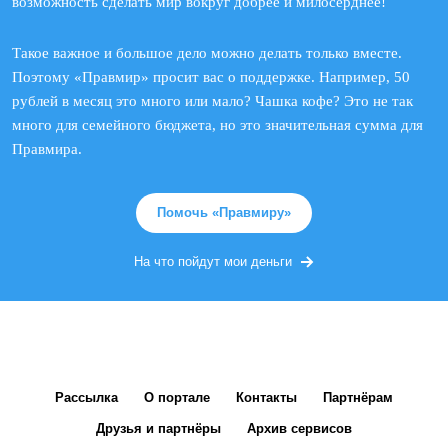
возможность сделать мир вокруг добрее и милосерднее!
Такое важное и большое дело можно делать только вместе.
Поэтому «Правмир» просит вас о поддержке. Например, 50
рублей в месяц это много или мало? Чашка кофе? Это не так
много для семейного бюджета, но это значительная сумма для
Правмира.
Помочь «Правмиру»
На что пойдут мои деньги
Рассылка
О портале
Контакты
Партнёрам
Друзья и партнёры
Архив сервисов