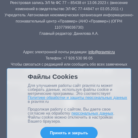
Реестровая запись ЭЛ № ФС 77 – 85438 от 13.06.2023 г. (внесение
изменений в свидетельство ЭЛ ФС 77-44847 от 03.05.2011 г.)
Учредитель: Автономная некоммерческая организация информационно-
познавательный центр «Правмир» (АНО «Правмир») (ОГРН
1107799036730)
Главный редактор: Данилова А.А.
Адрес электронной почты редакции:
info@pravmir.ru
Телефон: +7 926 530 96 05
Чтобы связаться с редакцией или сообщить обо всех замеченных
ошибках, воспользуйтесь
формой обратной связи
.
Файлы Cookies
Републикация материалов сайта в печатных изданиях (книгах, прессе)
Для улучшения работы сайт pravmir.ru может
возможна только с письменного разрешения редакции.
собирать данные, используя файлы cookie и
метрические программы. Это соответствует
Политике обработки и защиты персональных данных
в pravmir.ru
Продолжая работу с сайтом, Вы даете свое
согласие на обработку
персональных данных
.
Файлы cookie можно отключить в настройках
Мнение авторов статей портала может не совпадать с позицией
Вашего браузера.
редакции.
Принять и закрыть
Дизайн сайта -