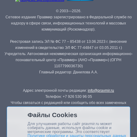
© 2003—2026.
Сетевое издание Правмир зарегистрировано в Федеральной службе по
надзору в сфере связи, информационных технологий и массовых
коммуникаций (Роскомнадзор).
Реестровая запись ЭЛ № ФС 77 – 85438 от 13.06.2023 г. (внесение
изменений в свидетельство ЭЛ ФС 77-44847 от 03.05.2011 г.)
Учредитель: Автономная некоммерческая организация информационно-
познавательный центр «Правмир» (АНО «Правмир») (ОГРН
1107799036730)
Главный редактор: Данилова А.А.
Адрес электронной почты редакции:
info@pravmir.ru
Телефон: +7 926 530 96 05
Чтобы связаться с редакцией или сообщить обо всех замеченных
ошибках, воспользуйтесь
формой обратной связи
.
Файлы Cookies
Републикация материалов сайта в печатных изданиях (книгах, прессе)
Для улучшения работы сайт pravmir.ru может
возможна только с письменного разрешения редакции.
собирать данные, используя файлы cookie и
метрические программы. Это соответствует
Политике обработки и защиты персональных данных