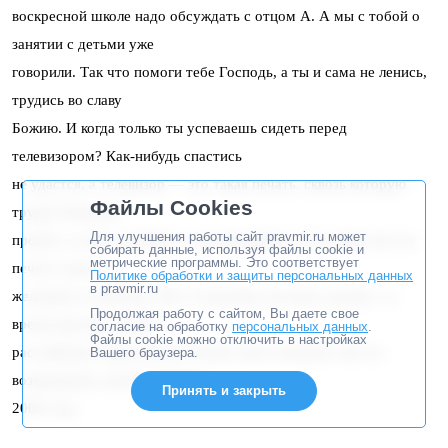
воскресной школе надо обсуждать с отцом А. А мы с тобой о
занятии с детьми уже
говорили. Так что помоги тебе Господь, а ты и сама не ленись,
трудись во славу
Божию. И когда только ты успеваешь сидеть перед
телевизором? Как-нибудь спастись
не удастся, а телевизор — это такая печать, сквозь которую
Файлы Cookies
трудно Божьему
Для улучшения работы сайт pravmir.ru может
пройти, а если и пройдёт, то не приживётся. И ставим мы эту
собирать данные, используя файлы cookie и
метрические программы. Это соответствует
печать сами с
Политике обработки и защиты персональных данных
в pravmir.ru
желанием и любовью. Вот и подумай, как жить дальше. А.,
Продолжая работу с сайтом, Вы даете свое
время коротко, и жить
согласие на обработку
персональных данных
.
Файлы cookie можно отключить в настройках
расхлябанно никак нельзя. Божие благословение тебе на
Вашего браузера.
возвращение домой. 12 июня
Принять и закрыть
2000 года