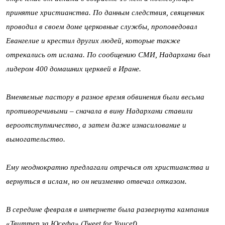
принятие христианства. По данным следствия, священник
проводил в своем доме церковные службы, проповедовал
Евангелие и крестил других людей, которые также
отрекались от ислама. По сообщению СМИ, Надархани был
лидером 400 домашних церквей в Иране.
Вменяемые пастору в разное время обвинения были весьма
противоречивыми – сначала в вину Надархани ставили
вероотступничество, а затем даже изнасилование и
вымогательство.
Ему неоднократно предлагали отречься от христианства и
вернуться в ислам, но он неизменно отвечал отказом.
В середине февраля в интернете была развернута кампания
«Твиттер за Юсефа» (Tweet for Youcef).