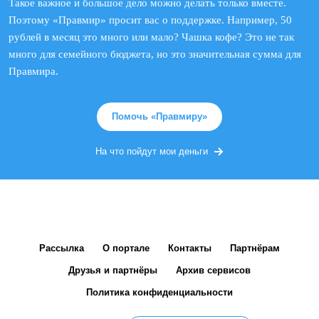
Такое важное и большое дело можно делать только вместе.
Поэтому «Правмир» просит вас о поддержке. Например, 50
рублей в месяц это много или мало? Чашка кофе? Это не так
много для семейного бюджета, но это значительная сумма для
Правмира.
Помочь «Правмиру»
На что пойдут мои деньги
Рассылка
О портале
Контакты
Партнёрам
Друзья и партнёры
Архив сервисов
Политика конфиденциальности