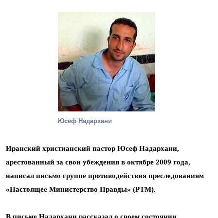
Юсеф Надархани
Иранский христианский пастор Юсеф Надархани,
арестованный за свои убеждения в октябре 2009 года,
написал письмо группе противодействия преследованиям
«Настоящее Министерство Правды» (PTM).
В письме Надархани рассказал о своем состоянии,