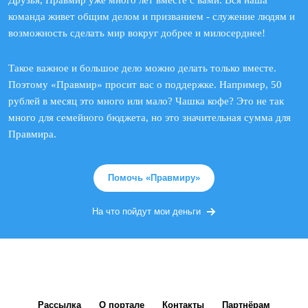
Друзья, Правмир уже много лет вместе с вами. Вся наша
команда живет общим делом и призванием - служение людям и
возможность сделать мир вокруг добрее и милосерднее!
Такое важное и большое дело можно делать только вместе.
Поэтому «Правмир» просит вас о поддержке. Например, 50
рублей в месяц это много или мало? Чашка кофе? Это не так
много для семейного бюджета, но это значительная сумма для
Правмира.
Помочь «Правмиру»
На что пойдут мои деньги
Рассылка
О портале
Контакты
Партнёрам