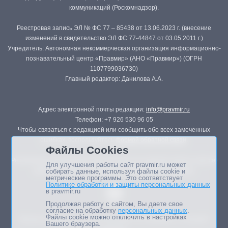
коммуникаций (Роскомнадзор).
Реестровая запись ЭЛ № ФС 77 – 85438 от 13.06.2023 г. (внесение
изменений в свидетельство ЭЛ ФС 77-44847 от 03.05.2011 г.)
Учредитель: Автономная некоммерческая организация информационно-
познавательный центр «Правмир» (АНО «Правмир») (ОГРН
1107799036730)
Главный редактор: Данилова А.А.
Адрес электронной почты редакции:
info@pravmir.ru
Телефон: +7 926 530 96 05
Чтобы связаться с редакцией или сообщить обо всех замеченных
ошибках, воспользуйтесь
формой обратной связи
.
Файлы Cookies
Републикация материалов сайта в печатных изданиях (книгах, прессе)
Для улучшения работы сайт pravmir.ru может
возможна только с письменного разрешения редакции.
собирать данные, используя файлы cookie и
метрические программы. Это соответствует
Политике обработки и защиты персональных данных
в pravmir.ru
Продолжая работу с сайтом, Вы даете свое
согласие на обработку
персональных данных
.
Файлы cookie можно отключить в настройках
Мнение авторов статей портала может не совпадать с позицией
Вашего браузера.