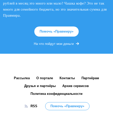
рублей в месяц это много или мало? Чашка кофе? Это не так
много для семейного бюджета, но это значительная сумма для
Правмира.
Помочь «Правмиру»
На что пойдут мои деньги
Рассылка
О портале
Контакты
Партнёрам
Друзья и партнёры
Архив сервисов
Политика конфиденциальности
RSS
Помочь «Правмиру»