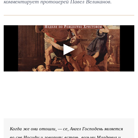
комментирует протоиерей Павел Великанов.
Когда же они отошли, — се, Ангел Господень является
во сне Иосифу и говорит: встань, возьми Младенца и