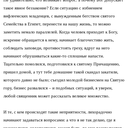
такое явное беззаконие? Если ситуацию с избиением
вифлеемских младенцев, с вынужденным бегством святого
Семейства в Египет, перенести на нашу жизнь, то можно
заметить немало параллелей. Когда человек приходит к Богу,
искренне обращается к нему, начинает благочестиво жить,
соблюдать заповеди, противостоять греху, вдруг на него
начинают обрушиваться какие-то сплошные напасти.
Тщательно помолился, подготовился к святому Причащению,
пришел домой, а тут тебе домашние такой скандал закатили,
которого давно не было; съездил молодой бизнесмен на Святую
гору, бизнес развалился – и подобных ситуаций, я уверен,
любой священник может рассказать великое множество.
И те, с кем происходят такие неприятности, лихорадочно
начинают задаваться вопросами: а что я не так делаю, где я
недомолился, недопостился, может быть, во мне раскрывается