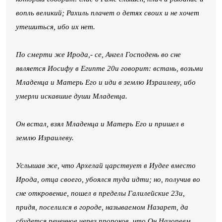
вопль великий; Рахиль плачет о детях своих и не хочет
утешиться, ибо их нет.
По смерти же Ирода,- се, Ангел Господень во сне
является Иосифу в Египте 20и говорит: встань, возьми
Младенца и Матерь Его и иди в землю Израилеву, ибо
умерли искавшие души Младенца.
Он встал, взял Младенца и Матерь Его и пришел в
землю Израилеву.
Услышав же, что Архелай царствует в Иудее вместо
Ирода, отца своего, убоялся туда идти; но, получив во
сне откровение, пошел в пределы Галилейские 23и,
придя, поселился в городе, называемом Назарет, да
сбудется реченное через пророков, что Он Назореем