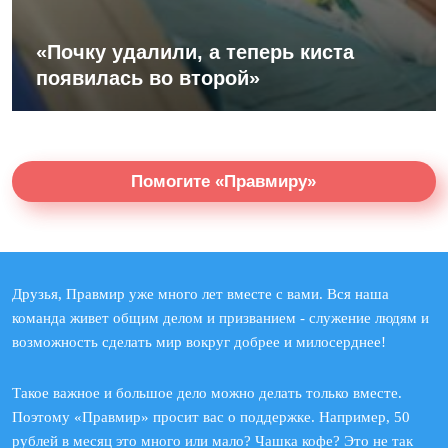
«Почку удалили, а теперь киста
появилась во второй»
Помогите «Правмиру»
Друзья, Правмир уже много лет вместе с вами. Вся наша
команда живет общим делом и призванием - служение людям и
возможность сделать мир вокруг добрее и милосерднее!
Такое важное и большое дело можно делать только вместе.
Поэтому «Правмир» просит вас о поддержке. Например, 50
рублей в месяц это много или мало? Чашка кофе? Это не так