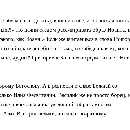
 обязан это сделать), вникни в нее, и ты воскликнешь
тых?!» Но начни следом рассматривать образ Иоанна, 
акого, как Иоанн!» Если же вчитаешься в слова Григор
го обладателя небесного ума, то забудешь всех, кого
 мне, чудный Григорие!» Большего среди них нет. Нет
торому Богослову. А в ревности о славе Божией со
олько Илия Фесвитянин. Василий же не просто борец, 
Он еще и военачальник, умеющий собрать многих
ойско. Все трое велики, и велики по-разному.