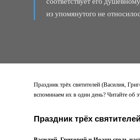
соответствует его душевному
из упомянутого не относилос
Праздник трёх святителей (Василия, Гри
вспоминаем их в один день? Читайте об э
Праздник трёх святителей
Василий, Григорий и Иоанн столь част