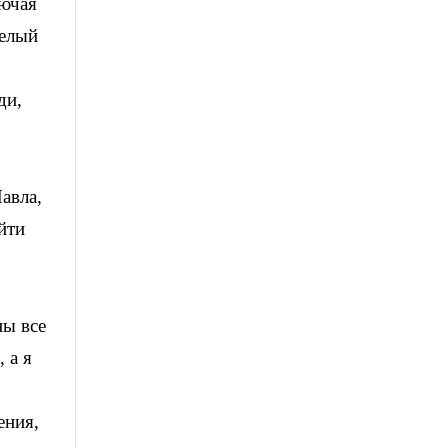
лючая
желый
ди,
авла,
йти
ны все
 а я
ения,