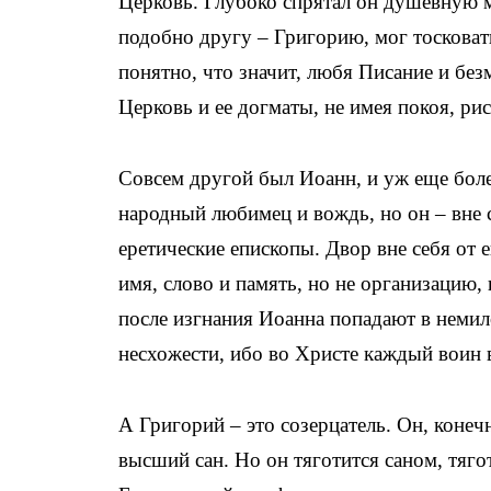
Церковь. Глубоко спрятал он душевную м
подобно другу – Григорию, мог тосковат
понятно, что значит, любя Писание и бе
Церковь и ее догматы, не имея покоя, ри
Совсем другой был Иоанн, и уж еще боле
народный любимец и вождь, но он – вне 
еретические епископы. Двор вне себя от 
имя, слово и память, но не организацию,
после изгнания Иоанна попадают в немило
несхожести, ибо во Христе каждый воин 
А Григорий – это созерцатель. Он, конечн
высший сан. Но он тяготится саном, тяго