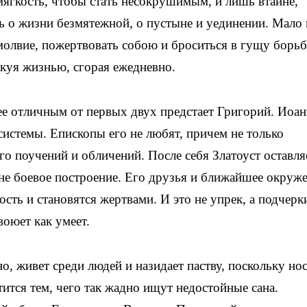
ягкость, чтобы стать несокрушимым, и лишь втайне,
ь о жизни безмятежной, о пустыне и уединении. Мало
змолвие, пожертвовать собою и броситься в гущу борьб
скуя жизнью, сгорая ежедневно.
е отличным от первых двух предстает Григорий. Иоан
системы. Епископы его не любят, причем не только
его поучений и обличений. После себя Златоуст оставля
 не боевое построение. Его друзья и ближайшее окруж
сть и становятся жертвами. И это не упрек, а подчерк
воюет как умеет.
о, живет среди людей и назидает паству, поскольку но
тится тем, чего так жадно ищут недостойные сана.