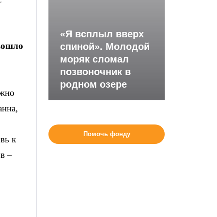
«Я всплыл вверх
 вошло
спиной». Молодой
моряк сломал
позвоночник в
родном озере
ожно
анна,
Помочь фонду
вь к
в –