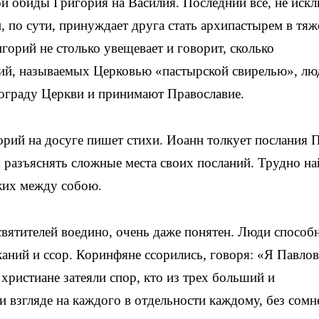
й обиды Григория на Василия. Последний все, не иск
, по сути, принуждает друга стать архипастырем в тя
горий не столько увещевает и говорит, сколько
ний, называемых Церковью «пастырской свирелью», лю
 ограду Церкви и принимают Православие.
орий на досуге пишет стихи. Иоанн толкует послания П
ы разъяснять сложные места своих посланий. Трудно на
жих между собою.
святителей воедино, очень даже понятен. Люди способ
каний и ссор. Коринфяне ссорились, говоря: «Я Павлов,
 христиане затеяли спор, кто из трех больший и
и взгляде на каждого в отдельности каждому, без сомн