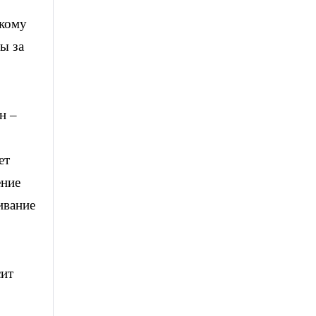
 кому
ы за
н –
ет
ение
ивание
сит