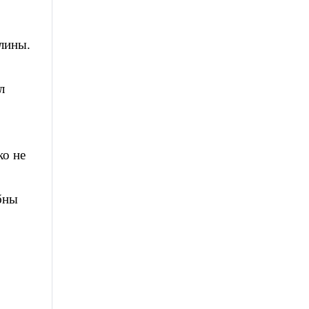
лины.
л
ко не
бны