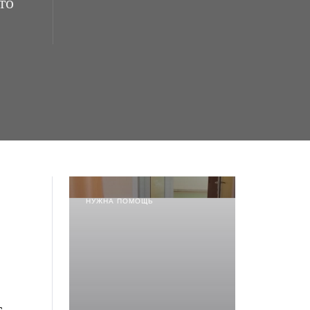
то
НУЖНА ПОМОЩЬ
с