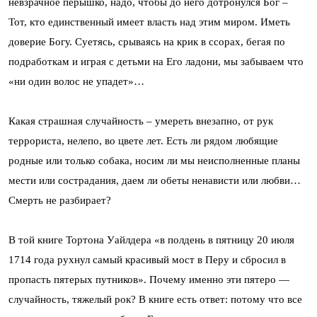
невзрачное перышко, надо, чтобы до него дотронулся Бог –
Тот, кто единственный имеет власть над этим миром. Иметь
доверие Богу. Суетясь, срываясь на крик в ссорах, бегая по
подработкам и играя с детьми на Его ладони, мы забываем что
«ни один волос не упадет»…
Какая страшная случайность – умереть внезапно, от рук
террориста, нелепо, во цвете лет. Есть ли рядом любящие
родные или только собака, носим ли мы неисполненные планы
мести или сострадания, даем ли обеты ненависти или любви…
Смерть не разбирает?
В той книге Тортона Уайлдера «в полдень в пятницу 20 июля
1714 года рухнул самый красивый мост в Перу и сбросил в
пропасть пятерых путников». Почему именно эти пятеро —
случайность, тяжелый рок? В книге есть ответ: потому что все