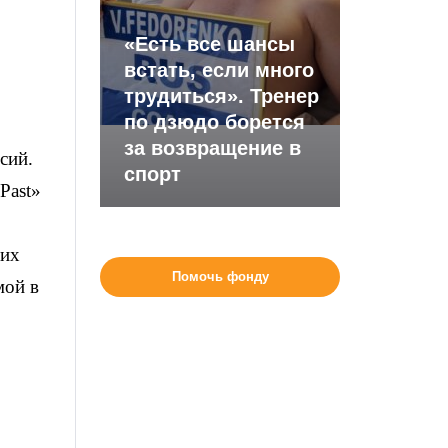
«Есть все шансы
встать, если много
трудиться». Тренер
по дзюдо борется
за возвращение в
сий.
спорт
Past»
ших
Помочь фонду
мой в