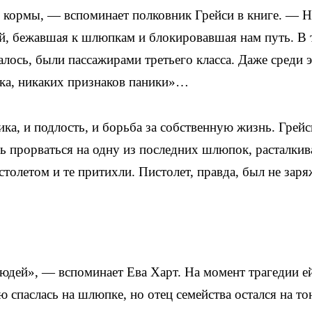
 кормы, — вспоминает полковник Грейси в книге. — 
й, бежавшая к шлюпкам и блокировавшая нам путь. В 
лось, были пассажирами третьего класса. Даже среди 
ика, никаких признаков паники»…
ика, и подлость, и борьба за собственную жизнь. Грейс
сь прорваться на одну из последних шлюпок, расталкив
столетом и те притихли. Пистолет, правда, был не за
дей», — вспоминает Ева Харт. На момент трагедии е
ью спаслась на шлюпке, но отец семейства остался на т