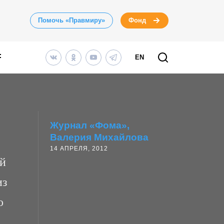
Помочь «Правмиру»
Фонд
EN
Журнал «Фома»
Валерия Михайлова
14 АПРЕЛЯ, 2012
ий
из
о