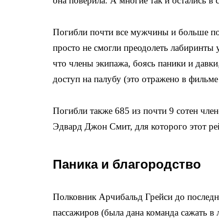
она поверила. А многие так и остались в 
Погибли почти все мужчины и больше по
просто не смогли преодолеть лабиринты у
что члены экипажа, боясь паники и давки
доступ на палубу (это отражено в фильме
Погибли также 685 из почти 9 сотен чле
Эдвард Джон Смит, для которого этот р
Паника и благородство
Полковник Арчибальд Грейси до последне
пассажиров (была дана команда сажать в 