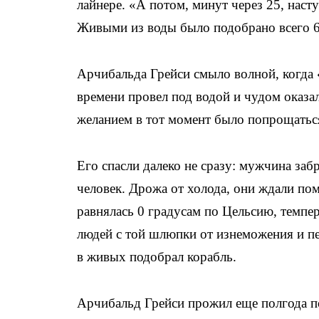
лайнере. «А потом, минут через 25, наст
Живыми из воды было подобрано всего 6
Арчибальда Грейси смыло волной, когда
времени провел под водой и чудом оказа
желанием в тот момент было попрощатьс
Его спасли далеко не сразу: мужчина заб
человек. Дрожа от холода, они ждали по
равнялась 0 градусам по Цельсию, темпер
людей с той шлюпки от изнеможения и пе
в живых подобрал корабль.
Арчибальд Грейси прожил еще полгода по