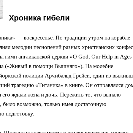
Хроника гибели
аника» — воскресенье. По традиции утром на корабле
лнял мелодии песнопений разных христианских конфес
л гимн англиканской церкви «O God, Our Help in Ages 
лма («Живый в помощи Вышняго»). На молебне
-йоркской полиции Арчибальд Грейси, один из выжив
вший трагедию «Титаника» в книге. Он отправлялся до
его ждали жена и дочь. Пережить то, что выпало
и, было возможно, только имея достаточную
ю подготовку.
а. Шикарные апартаменты в стилях ренессанс, модерн,