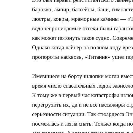
барокко, ампир, бассейны, бани, гимнасти
люстры, ковры, мраморные камины — «Т
водонепроницаемые отсеки были гарантом
как может потонуть такое судно. Соврем
Однако когда лайнер на полном ходу вре
пропороты насквозь, «Титаник» ушел под 
Имевшиеся на борту шлюпки могли вмест
время число спасательных лодок зависело
К тому же в первый час катастрофы шлю
перегрузить их, да и не все пассажиры с
серьезности ситуации. Так стюардесса Э
посмеялась и легла спать. Только когда 