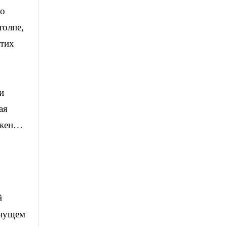
Но
толпе,
этих
и
ая
ряжен…
й
онущем