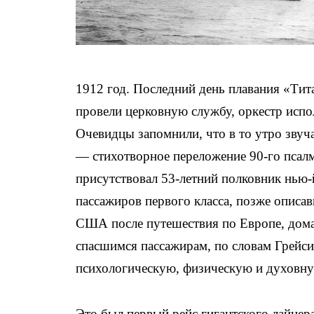
1912 год. Последний день плавания «Тит
провели церковную службу, оркестр испо
Очевидцы запомнили, что в то утро звуча
— стихотворное переложение 90-го пса
присутствовал 53-летний полковник нью
пассажиров первого класса, позже описа
США после путешествия по Европе, дома 
спасшимся пассажирам, по словам Грейс
психологическую, физическую и духовну
Это был первый рейс гигантского лайнер