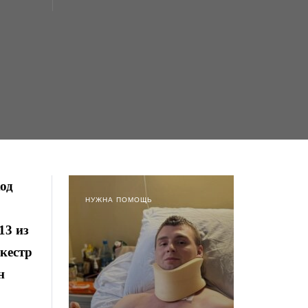
ход
НУЖНА ПОМОЩЬ
13 из
ркестр
н