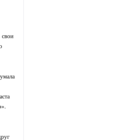
 свои
о
думала
аста
о».
друг