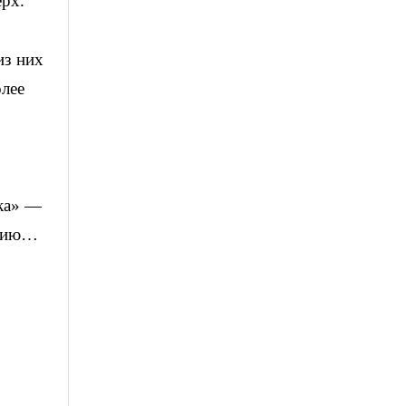
ерх.
из них
олее
ика» —
нсию…