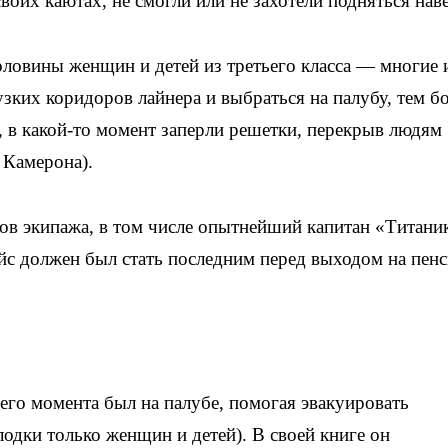
своих каютах, не смогли или не захотели подняться нав
ловины женщин и детей из третьего класса — многие 
зких коридоров лайнера и выбраться на палубу, тем б
, в какой-то момент заперли решетки, перекрыв людям
 Камерона).
нов экипажа, в том числе опытнейший капитан «Титан
ейс должен был стать последним перед выходом на пе
го момента был на палубе, помогая эвакуировать
лодки только женщин и детей). В своей книге он