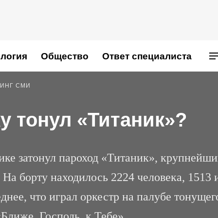
логия
Общество
Ответ специалиста
ИНГ СМИ
у тонул «Титаник»?
тике затонул пароход «Титаник», крупнейш
. На борту находилось 2224 человека, 1513 
еднее, что играл оркестр на палубе тонущег
Ближе, Господь, к Тебе».