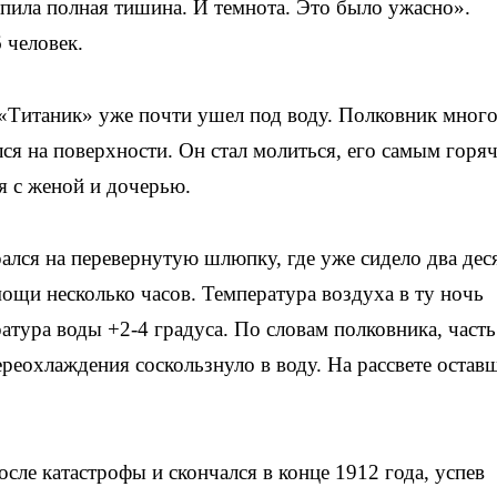
упила полная тишина. И темнота. Это было ужасно».
 человек.
 «Титаник» уже почти ушел под воду. Полковник мног
лся на поверхности. Он стал молиться, его самым горя
я с женой и дочерью.
рался на перевернутую шлюпку, где уже сидело два дес
мощи несколько часов. Температура воздуха в ту ночь
атура воды +2-4 градуса. По словам полковника, часть
реохлаждения соскользнуло в воду. На рассвете остав
сле катастрофы и скончался в конце 1912 года, успев