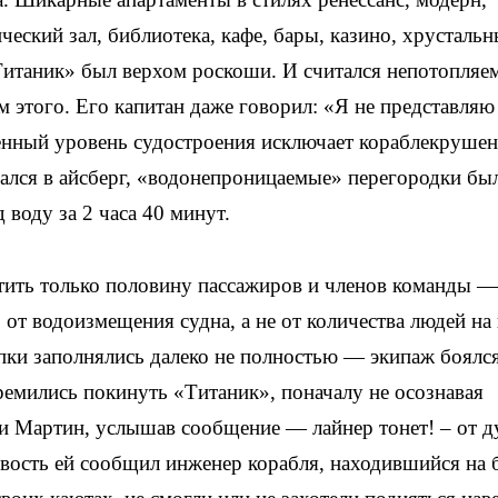
ческий зал, библиотека, кафе, бары, казино, хрусталь
итаник» был верхом роскоши. И считался непотопляе
 этого. Его капитан даже говорил: «Я не представляю 
енный уровень судостроения исключает кораблекрушен
зался в айсберг, «водонепроницаемые» перегородки бы
воду за 2 часа 40 минут.
ить только половину пассажиров и членов команды —
 от водоизмещения судна, а не от количества людей на 
пки заполнялись далеко не полностью — экипаж боялс
тремились покинуть «Титаник», поначалу не осознавая
ни Мартин, услышав сообщение — лайнер тонет! – от 
новость ей сообщил инженер корабля, находившийся на 