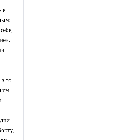
ные
мым:
себе,
ие».
ли
 в то
нем.
я
души
борту,