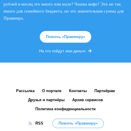
рублей в месяц это много или мало? Чашка кофе? Это не так
много для семейного бюджета, но это значительная сумма для
Правмира.
Помочь «Правмиру»
На что пойдут мои деньги
Рассылка
О портале
Контакты
Партнёрам
Друзья и партнёры
Архив сервисов
Политика конфиденциальности
RSS
Помочь «Правмиру»